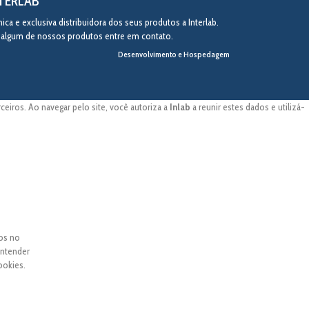
NTERLAB
ca e exclusiva distribuidora dos seus produtos a Interlab.
r algum de nossos produtos entre em contato.
Desenvolvimento e Hospedagem
eiros. Ao navegar pelo site, você autoriza a
Inlab
a reunir estes dados e utilizá-
dos no
entender
ookies.