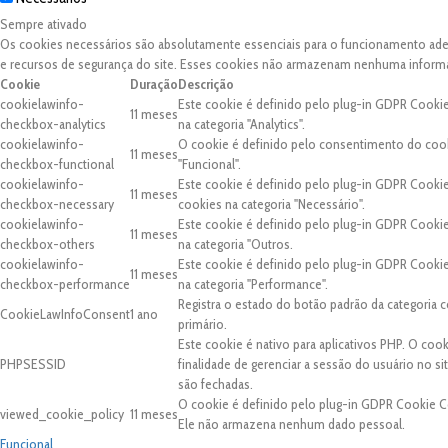
Sempre ativado
Os cookies necessários são absolutamente essenciais para o funcionamento adequ
e recursos de segurança do site. Esses cookies não armazenam nenhuma inform
Cookie
Duração
Descrição
cookielawinfo-
Este cookie é definido pelo plug-in GDPR Cooki
11 meses
checkbox-analytics
na categoria "Analytics".
cookielawinfo-
O cookie é definido pelo consentimento do cook
11 meses
checkbox-functional
"Funcional".
cookielawinfo-
Este cookie é definido pelo plug-in GDPR Cooki
11 meses
checkbox-necessary
cookies na categoria "Necessário".
cookielawinfo-
Este cookie é definido pelo plug-in GDPR Cooki
11 meses
checkbox-others
na categoria "Outros.
cookielawinfo-
Este cookie é definido pelo plug-in GDPR Cooki
11 meses
checkbox-performance
na categoria "Performance".
Registra o estado do botão padrão da categori
CookieLawInfoConsent
1 ano
primário.
Este cookie é nativo para aplicativos PHP. O coo
PHPSESSID
finalidade de gerenciar a sessão do usuário no 
são fechadas.
O cookie é definido pelo plug-in GDPR Cookie C
viewed_cookie_policy
11 meses
Ele não armazena nenhum dado pessoal.
Funcional