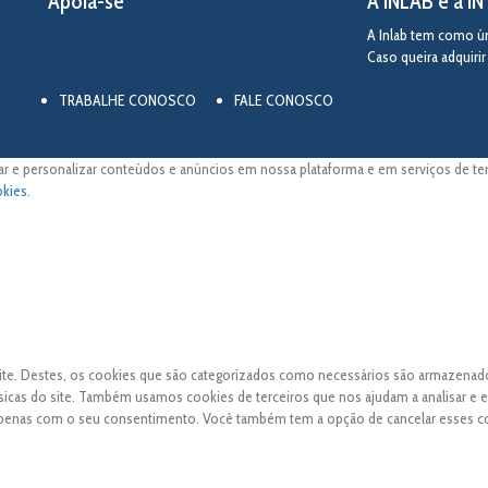
Apoia-se
A INLAB e a I
A Inlab tem como úni
Caso queira adquiri
TRABALHE CONOSCO
FALE CONOSCO
ar e personalizar conteúdos e anúncios em nossa plataforma e em serviços de terc
okies
.
 site. Destes, os cookies que são categorizados como necessários são armazena
sicas do site. Também usamos cookies de terceiros que nos ajudam a analisar e 
apenas com o seu consentimento. Você também tem a opção de cancelar esses c