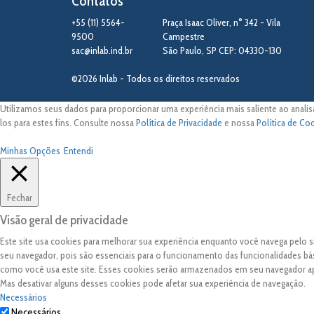
Contatos
+55 (11) 5564-
Praça Isaac Oliver, n° 342 - Vila
9500
Campestre
sac@inlab.ind.br
São Paulo
,
SP
CEP: 04330-130
©2026 Inlab - Todos os direitos reservados
Utilizamos seus dados para proporcionar uma experiência mais saliente ao analis
los para estes fins. Consulte nossa
Política de Privacidade
e nossa
Política de Co
Minhas Opções
Entendi
Fechar
Visão geral de privacidade
Este site usa cookies para melhorar sua experiência enquanto você navega pelo
seu navegador, pois são essenciais para o funcionamento das funcionalidades bá
como você usa este site. Esses cookies serão armazenados em seu navegador 
Mas desativar alguns desses cookies pode afetar sua experiência de navegação.
Necessários
Necessários