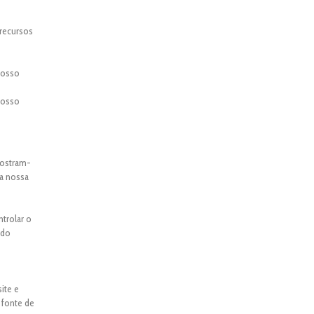
 recursos
 nosso
 nosso
mostram-
 a nossa
ntrolar o
ado
ite e
 fonte de