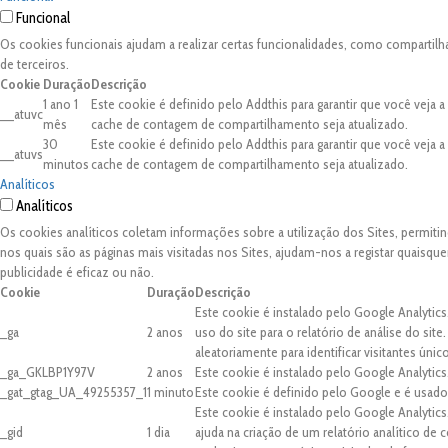
Funcional
Os cookies funcionais ajudam a realizar certas funcionalidades, como compartilh
de terceiros.
Cookie
Duração
Descrição
1 ano 1
Este cookie é definido pelo Addthis para garantir que você veja 
__atuvc
mês
cache de contagem de compartilhamento seja atualizado.
30
Este cookie é definido pelo Addthis para garantir que você veja 
__atuvs
minutos
cache de contagem de compartilhamento seja atualizado.
Analíticos
Analíticos
Os cookies analíticos coletam informações sobre a utilização dos Sites, permit
nos quais são as páginas mais visitadas nos Sites, ajudam-nos a registar quaisq
publicidade é eficaz ou não.
Cookie
Duração
Descrição
Este cookie é instalado pelo Google Analytics
_ga
2 anos
uso do site para o relatório de análise do 
aleatoriamente para identificar visitantes únic
_ga_GKLBP1Y97V
2 anos
Este cookie é instalado pelo Google Analytics
_gat_gtag_UA_49255357_1
1 minuto
Este cookie é definido pelo Google e é usado 
Este cookie é instalado pelo Google Analytic
_gid
1 dia
ajuda na criação de um relatório analítico de