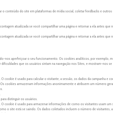
ar o conteúdo do site em plataformas de mídia social, coletar feedbacks e outros
a contagem atualizada se você compartilhar uma página e retornar a ela antes que
a contagem atualizada se você compartilhar uma página e retornar a ela antes que
indo-nos aperfeiçoar o seu funcionamento. Os cookies analíticos, por exemplo, 
uer dificuldades que os usuários sintam na navegação nos Sites, e mostram-nos se
. O cookie é usado para calcular o visitante, a sessão, os dados da campanha e co
site. Os cookies armazenam informações anonimamente e atribuem um número ger
os.
.
para distinguir os usuários.
s. O cookie é usado para armazenar informações de como os visitantes usam um s
 como o site está se saindo. Os dados coletados incluem o número de visitantes, a