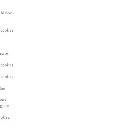
 básicas
 cookies
ara os
 cookies
 cookies
kie
com a
egador
okies.