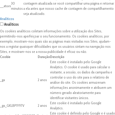
30
contagem atualizada se você compartilhar uma página e retornar
__atuvs
minutos
a ela antes que nosso cache de contagem de compartilhamento
seja atualizado.
Analíticos
Analíticos
Os cookies analíticos coletam informações sobre a utilização dos Sites,
permitindo-nos aperfeiçoar o seu funcionamento. Os cookies analíticos, por
exemplo, mostram-nos quais são as páginas mais visitadas nos Sites, ajudam-
nos a registar quaisquer dificuldades que os usuários sintam na navegação nos
Sites, e mostram-nos se a nossa publicidade é eficaz ou não.
Cookie
Duração
Descrição
Este cookie é instalado pelo Google
Analytics. O cookie é usado para calcular o
visitante, a sessão, os dados da campanha e
controlar o uso do site para o relatório de
_ga
2 anos
análise do site. Os cookies armazenam
informações anonimamente e atribuem um
número gerado aleatoriamente para
identificar visitantes únicos.
Este cookie é instalado pelo Google
_ga_GKLBP1Y97V
2 anos
Analytics.
Este cookie é definido pelo Google e é usado