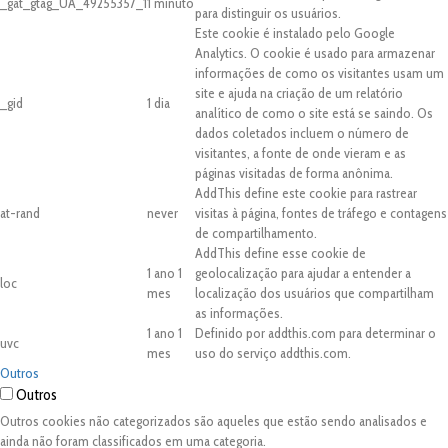
_gat_gtag_UA_49255357_1
1 minuto
para distinguir os usuários.
Este cookie é instalado pelo Google
Analytics. O cookie é usado para armazenar
informações de como os visitantes usam um
site e ajuda na criação de um relatório
_gid
1 dia
analítico de como o site está se saindo. Os
dados coletados incluem o número de
visitantes, a fonte de onde vieram e as
páginas visitadas de forma anônima.
AddThis define este cookie para rastrear
at-rand
never
visitas à página, fontes de tráfego e contagens
de compartilhamento.
AddThis define esse cookie de
1 ano 1
geolocalização para ajudar a entender a
loc
mes
localização dos usuários que compartilham
as informações.
1 ano 1
Definido por addthis.com para determinar o
uvc
mes
uso do serviço addthis.com.
Outros
Outros
Outros cookies não categorizados são aqueles que estão sendo analisados e
ainda não foram classificados em uma categoria.