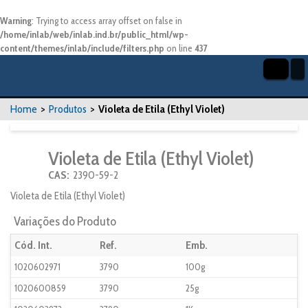
Warning
: Trying to access array offset on false in
/home/inlab/web/inlab.ind.br/public_html/wp-
content/themes/inlab/include/filters.php
on line
437
Home
>
Produtos
>
Violeta de Etila (Ethyl Violet)
Violeta de Etila (Ethyl Violet)
CAS:
2390-59-2
Violeta de Etila (Ethyl Violet)
Variações do Produto
Cód. Int.
Ref.
Emb.
1020602971
3790
100g
1020600859
3790
25g