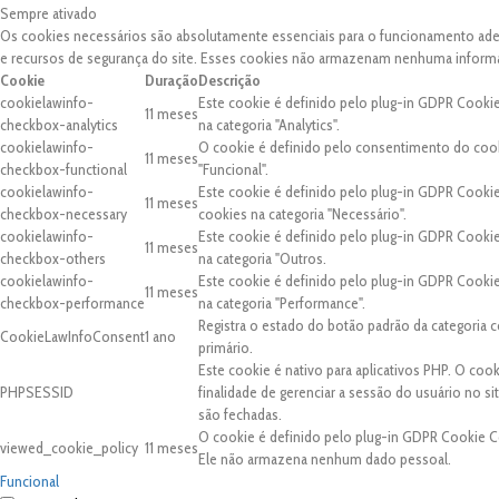
Sempre ativado
Os cookies necessários são absolutamente essenciais para o funcionamento adequ
e recursos de segurança do site. Esses cookies não armazenam nenhuma inform
Cookie
Duração
Descrição
cookielawinfo-
Este cookie é definido pelo plug-in GDPR Cooki
11 meses
checkbox-analytics
na categoria "Analytics".
cookielawinfo-
O cookie é definido pelo consentimento do cook
11 meses
checkbox-functional
"Funcional".
cookielawinfo-
Este cookie é definido pelo plug-in GDPR Cooki
11 meses
checkbox-necessary
cookies na categoria "Necessário".
cookielawinfo-
Este cookie é definido pelo plug-in GDPR Cooki
11 meses
checkbox-others
na categoria "Outros.
cookielawinfo-
Este cookie é definido pelo plug-in GDPR Cooki
11 meses
checkbox-performance
na categoria "Performance".
Registra o estado do botão padrão da categori
CookieLawInfoConsent
1 ano
primário.
Este cookie é nativo para aplicativos PHP. O coo
PHPSESSID
finalidade de gerenciar a sessão do usuário no 
são fechadas.
O cookie é definido pelo plug-in GDPR Cookie C
viewed_cookie_policy
11 meses
Ele não armazena nenhum dado pessoal.
Funcional