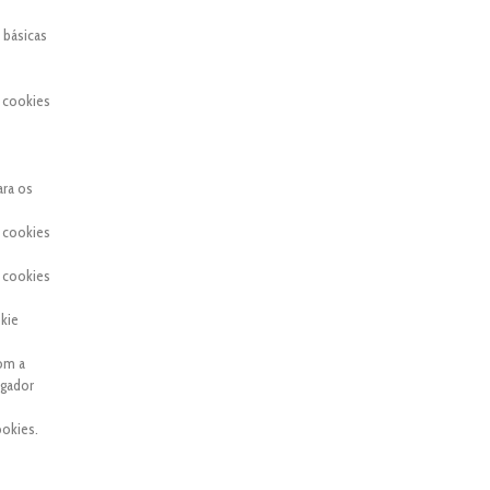
 básicas
 cookies
ara os
 cookies
 cookies
kie
com a
egador
okies.