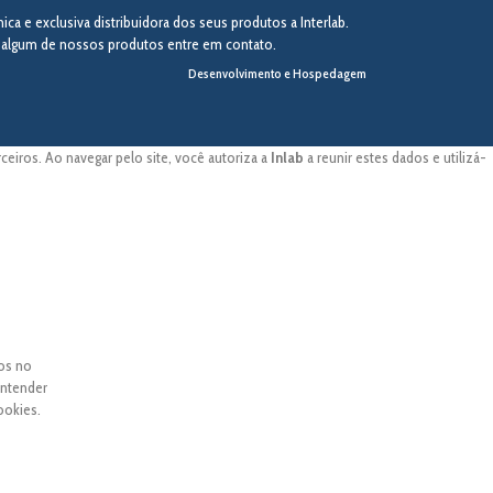
ca e exclusiva distribuidora dos seus produtos a Interlab.
r algum de nossos produtos entre em contato.
Desenvolvimento e Hospedagem
eiros. Ao navegar pelo site, você autoriza a
Inlab
a reunir estes dados e utilizá-
dos no
entender
ookies.