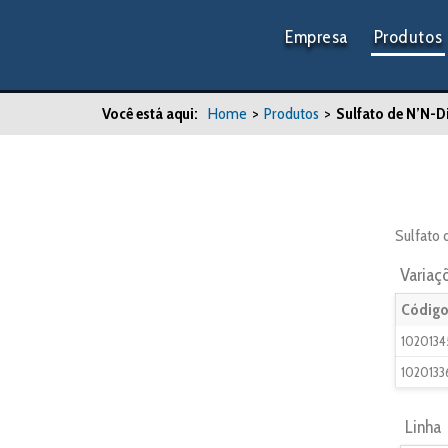
Empresa
Produtos
Você está aqui:
Home
>
Produtos
>
Sulfato de N’N-D
Sulfato 
Variaç
Código
1020134
1020133
Linha