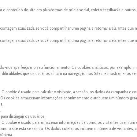
ar o conteúdo do site em plataformas de mídia social, coletar feedbacks e outros
a contagem atualizada se você compartilhar uma página e retornar a ela antes que
a contagem atualizada se você compartilhar uma página e retornar a ela antes que
indo-nos aperfeiçoar o seu funcionamento. Os cookies analíticos, por exemplo, 
uer dificuldades que os usuários sintam na navegação nos Sites, e mostram-nos se
. O cookie é usado para calcular o visitante, a sessão, os dados da campanha e co
site. Os cookies armazenam informações anonimamente e atribuem um número ger
os.
.
para distinguir os usuários.
s. O cookie é usado para armazenar informações de como os visitantes usam um s
 como o site está se saindo. Os dados coletados incluem o número de visitantes, a
anônima.