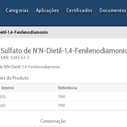
Categorias
Aplicações
Certificados
Documentos 
ietil-1,4-Fenilenodiamonio
Sulfato de N’N-Dietil-1,4-Fenilenodiamoni
CAS:
6283-63-2
de N'N-Dietil-1,4-Fenilenodiamonio
ões do Produto
 Interno
Referência
502
7981
660
7981
Conservação