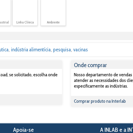
ustrial
Linha Clínica
Ambiente
utica
indústria alimentícia
pesquisa
vacinas
Onde comprar
ad, se solicitado, escolha onde
Nosso departamento de vendas po
atender as necessidades dos clie
especificamente as indústrias.
Comprar produto na Interlab
Apoia-se
A INLAB e a I