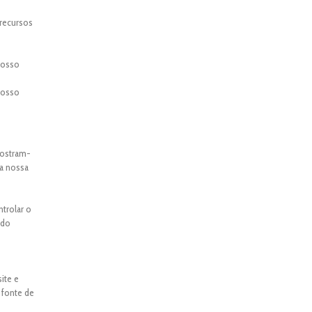
 recursos
 nosso
 nosso
mostram-
 a nossa
ntrolar o
ado
ite e
 fonte de