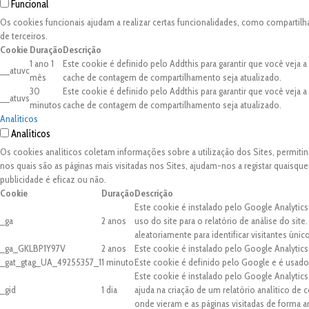
Funcional
Os cookies funcionais ajudam a realizar certas funcionalidades, como compartilh
de terceiros.
Cookie
Duração
Descrição
1 ano 1
Este cookie é definido pelo Addthis para garantir que você veja 
__atuvc
mês
cache de contagem de compartilhamento seja atualizado.
30
Este cookie é definido pelo Addthis para garantir que você veja 
__atuvs
minutos
cache de contagem de compartilhamento seja atualizado.
Analíticos
Analíticos
Os cookies analíticos coletam informações sobre a utilização dos Sites, permit
nos quais são as páginas mais visitadas nos Sites, ajudam-nos a registar quaisq
publicidade é eficaz ou não.
Cookie
Duração
Descrição
Este cookie é instalado pelo Google Analytics
_ga
2 anos
uso do site para o relatório de análise do 
aleatoriamente para identificar visitantes únic
_ga_GKLBP1Y97V
2 anos
Este cookie é instalado pelo Google Analytics
_gat_gtag_UA_49255357_1
1 minuto
Este cookie é definido pelo Google e é usado 
Este cookie é instalado pelo Google Analytic
_gid
1 dia
ajuda na criação de um relatório analítico de
onde vieram e as páginas visitadas de forma 