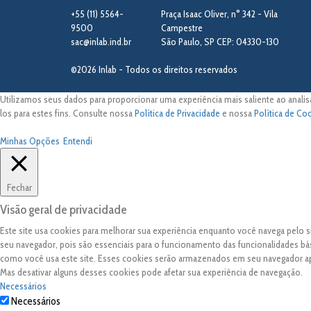
+55 (11) 5564-
Praça Isaac Oliver, n° 342 - Vila
9500
Campestre
sac@inlab.ind.br
São Paulo
,
SP
CEP: 04330-130
©2026 Inlab - Todos os direitos reservados
Utilizamos seus dados para proporcionar uma experiência mais saliente ao analis
los para estes fins. Consulte nossa
Política de Privacidade
e nossa
Política de Co
Minhas Opções
Entendi
Fechar
Visão geral de privacidade
Este site usa cookies para melhorar sua experiência enquanto você navega pelo
seu navegador, pois são essenciais para o funcionamento das funcionalidades bá
como você usa este site. Esses cookies serão armazenados em seu navegador 
Mas desativar alguns desses cookies pode afetar sua experiência de navegação.
Necessários
Necessários