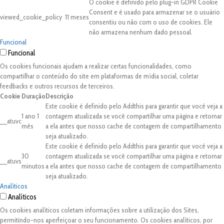
O cookie é definido pelo plug-in GDPR Cookie
Consent e é usado para armazenar se o usuário
viewed_cookie_policy
11 meses
consentiu ou não com o uso de cookies. Ele
não armazena nenhum dado pessoal.
Funcional
Funcional
Os cookies funcionais ajudam a realizar certas funcionalidades, como
compartilhar o conteúdo do site em plataformas de mídia social, coletar
feedbacks e outros recursos de terceiros.
Cookie
Duração
Descrição
Este cookie é definido pelo Addthis para garantir que você veja a
1 ano 1
contagem atualizada se você compartilhar uma página e retornar
__atuvc
mês
a ela antes que nosso cache de contagem de compartilhamento
seja atualizado.
Este cookie é definido pelo Addthis para garantir que você veja a
30
contagem atualizada se você compartilhar uma página e retornar
__atuvs
minutos
a ela antes que nosso cache de contagem de compartilhamento
seja atualizado.
Analíticos
Analíticos
Os cookies analíticos coletam informações sobre a utilização dos Sites,
permitindo-nos aperfeiçoar o seu funcionamento. Os cookies analíticos, por