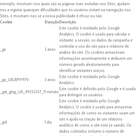
exemplo, mostram-nos quais são as páginas mais visitadas nos Sites, ajudam-
nos a registar quaisquer dificuldades que os usuários sintam na navegação nos
Sites, e mostram-nos se a nossa publicidade é eficaz ou não.
Cookie
Duração
Descrição
Este cookie é instalado pelo Google
Analytics. O cookie é usado para calcular o
visitante, a sessão, os dados da campanha e
controlar o uso do site para o relatório de
_ga
2 anos
análise do site. Os cookies armazenam
informações anonimamente e atribuem um
número gerado aleatoriamente para
identificar visitantes únicos.
Este cookie é instalado pelo Google
_ga_GKLBP1Y97V
2 anos
Analytics.
Este cookie é definido pelo Google e é usado
_gat_gtag_UA_49255357_1
1 minuto
para distinguir os usuários.
Este cookie é instalado pelo Google
Analytics. O cookie é usado para armazenar
informações de como os visitantes usam um
site e ajuda na criação de um relatório
_gid
1 dia
analítico de como o site está se saindo. Os
dados coletados incluem o número de