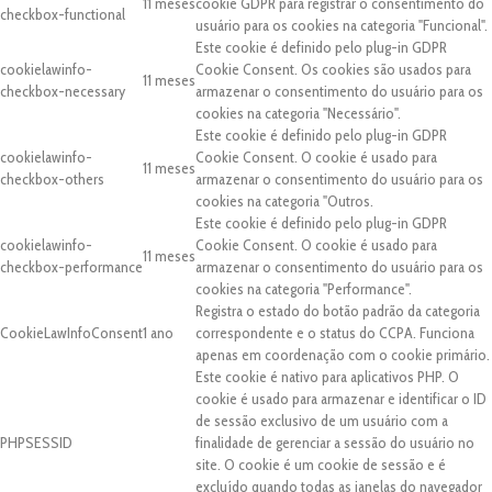
11 meses
cookie GDPR para registrar o consentimento do
checkbox-functional
usuário para os cookies na categoria "Funcional".
Este cookie é definido pelo plug-in GDPR
cookielawinfo-
Cookie Consent. Os cookies são usados para
11 meses
checkbox-necessary
armazenar o consentimento do usuário para os
cookies na categoria "Necessário".
Este cookie é definido pelo plug-in GDPR
cookielawinfo-
Cookie Consent. O cookie é usado para
11 meses
checkbox-others
armazenar o consentimento do usuário para os
cookies na categoria "Outros.
Este cookie é definido pelo plug-in GDPR
cookielawinfo-
Cookie Consent. O cookie é usado para
11 meses
checkbox-performance
armazenar o consentimento do usuário para os
cookies na categoria "Performance".
Registra o estado do botão padrão da categoria
CookieLawInfoConsent
1 ano
correspondente e o status do CCPA. Funciona
apenas em coordenação com o cookie primário.
Este cookie é nativo para aplicativos PHP. O
cookie é usado para armazenar e identificar o ID
de sessão exclusivo de um usuário com a
PHPSESSID
finalidade de gerenciar a sessão do usuário no
site. O cookie é um cookie de sessão e é
excluído quando todas as janelas do navegador