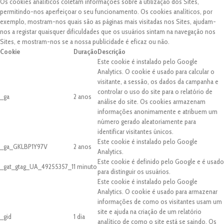
Os cookies analíticos coletam informações sobre a utilização dos Sites,
permitindo-nos aperfeiçoar o seu funcionamento. Os cookies analíticos, por
exemplo, mostram-nos quais são as páginas mais visitadas nos Sites, ajudam-
nos a registar quaisquer dificuldades que os usuários sintam na navegação nos
Sites, e mostram-nos se a nossa publicidade é eficaz ou não.
Cookie
Duração
Descrição
Este cookie é instalado pelo Google
Analytics. O cookie é usado para calcular o
visitante, a sessão, os dados da campanha e
controlar o uso do site para o relatório de
_ga
2 anos
análise do site. Os cookies armazenam
informações anonimamente e atribuem um
número gerado aleatoriamente para
identificar visitantes únicos.
Este cookie é instalado pelo Google
_ga_GKLBP1Y97V
2 anos
Analytics.
Este cookie é definido pelo Google e é usado
_gat_gtag_UA_49255357_1
1 minuto
para distinguir os usuários.
Este cookie é instalado pelo Google
Analytics. O cookie é usado para armazenar
informações de como os visitantes usam um
site e ajuda na criação de um relatório
_gid
1 dia
analítico de como o site está se saindo. Os