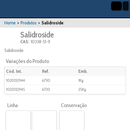
Home
>
Produtos
>
Salidroside
Salidroside
CAS:
10338-51-9
Salidroside
Variações do Produto
Cód. Int.
Ref.
Emb.
1020132944
6730
1Kg
1020132945
6730
25Kg
Linha
Conservação