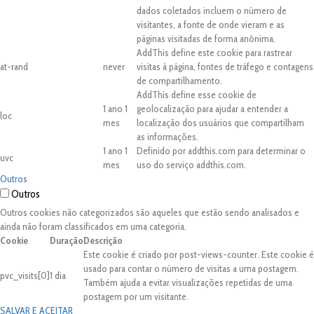
dados coletados incluem o número de
visitantes, a fonte de onde vieram e as
páginas visitadas de forma anônima.
AddThis define este cookie para rastrear
at-rand
never
visitas à página, fontes de tráfego e contagens
de compartilhamento.
AddThis define esse cookie de
1 ano 1
geolocalização para ajudar a entender a
loc
mes
localização dos usuários que compartilham
as informações.
1 ano 1
Definido por addthis.com para determinar o
uvc
mes
uso do serviço addthis.com.
Outros
Outros
Outros cookies não categorizados são aqueles que estão sendo analisados e
ainda não foram classificados em uma categoria.
Cookie
Duração
Descrição
Este cookie é criado por post-views-counter. Este cookie é
usado para contar o número de visitas a uma postagem.
pvc_visits[0]
1 dia
Também ajuda a evitar visualizações repetidas de uma
postagem por um visitante.
SALVAR E ACEITAR