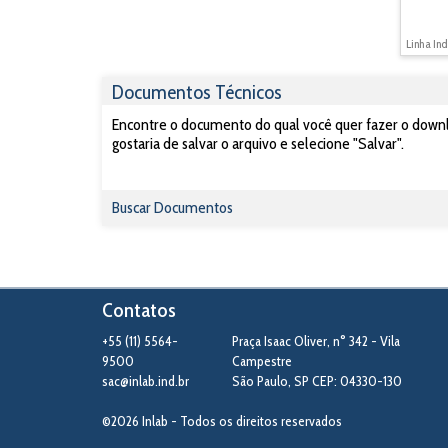
Linha Ind
Documentos Técnicos
Encontre o documento do qual você quer fazer o downlo
gostaria de salvar o arquivo e selecione "Salvar".
Buscar Documentos
Contatos
+55 (11) 5564-
Praça Isaac Oliver, n° 342 - Vila
9500
Campestre
sac@inlab.ind.br
São Paulo
,
SP
CEP: 04330-130
©2026 Inlab - Todos os direitos reservados