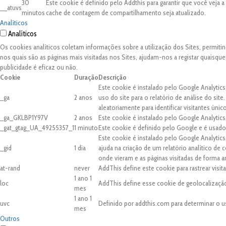
30
Este cookie é definido pelo Addthis para garantir que você veja 
__atuvs
minutos
cache de contagem de compartilhamento seja atualizado.
Analíticos
Analíticos
Os cookies analíticos coletam informações sobre a utilização dos Sites, permit
nos quais são as páginas mais visitadas nos Sites, ajudam-nos a registar quaisq
publicidade é eficaz ou não.
Cookie
Duração
Descrição
Este cookie é instalado pelo Google Analytics
_ga
2 anos
uso do site para o relatório de análise do 
aleatoriamente para identificar visitantes únic
_ga_GKLBP1Y97V
2 anos
Este cookie é instalado pelo Google Analytics
_gat_gtag_UA_49255357_1
1 minuto
Este cookie é definido pelo Google e é usado 
Este cookie é instalado pelo Google Analytic
_gid
1 dia
ajuda na criação de um relatório analítico de
onde vieram e as páginas visitadas de forma 
at-rand
never
AddThis define este cookie para rastrear visi
1 ano 1
loc
AddThis define esse cookie de geolocalização
mes
1 ano 1
uvc
Definido por addthis.com para determinar o u
mes
Outros