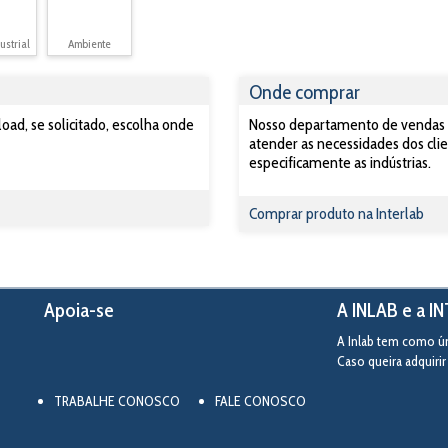
ustrial
Ambiente
Onde comprar
ad, se solicitado, escolha onde
Nosso departamento de vendas po
atender as necessidades dos clie
especificamente as indústrias.
Comprar produto na Interlab
Apoia-se
A INLAB e a I
A Inlab tem como úni
Caso queira adquiri
TRABALHE CONOSCO
FALE CONOSCO