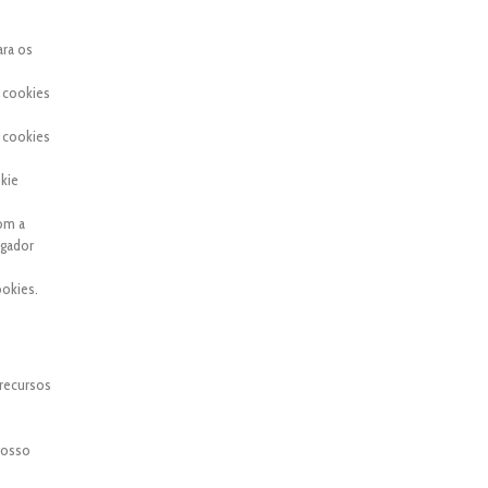
ara os
 cookies
 cookies
kie
com a
egador
okies.
 recursos
 nosso