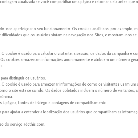
a contagem atualizada se você compartilhar uma página e retornar a ela antes que
indo-nos aperfeiçoar o seu funcionamento. Os cookies analíticos, por exemplo, 
uer dificuldades que os usuários sintam na navegação nos Sites, e mostram-nos se
. O cookie é usado para calcular o visitante, a sessão, os dados da campanha e co
site. Os cookies armazenam informações anonimamente e atribuem um número ger
os.
.
para distinguir os usuários.
s. O cookie é usado para armazenar informações de como os visitantes usam um s
 como o site está se saindo. Os dados coletados incluem o número de visitantes, a
anônima.
tas à página, fontes de tráfego e contagens de compartilhamento.
 para ajudar a entender a localização dos usuários que compartilham as informaç
so do serviço addthis.com.