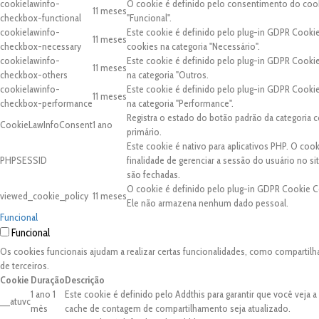
cookielawinfo-
O cookie é definido pelo consentimento do cook
11 meses
checkbox-functional
"Funcional".
cookielawinfo-
Este cookie é definido pelo plug-in GDPR Cooki
11 meses
checkbox-necessary
cookies na categoria "Necessário".
cookielawinfo-
Este cookie é definido pelo plug-in GDPR Cooki
11 meses
checkbox-others
na categoria "Outros.
cookielawinfo-
Este cookie é definido pelo plug-in GDPR Cooki
11 meses
checkbox-performance
na categoria "Performance".
Registra o estado do botão padrão da categori
CookieLawInfoConsent
1 ano
primário.
Este cookie é nativo para aplicativos PHP. O coo
PHPSESSID
finalidade de gerenciar a sessão do usuário no 
são fechadas.
O cookie é definido pelo plug-in GDPR Cookie C
viewed_cookie_policy
11 meses
Ele não armazena nenhum dado pessoal.
Funcional
Funcional
Os cookies funcionais ajudam a realizar certas funcionalidades, como compartilh
de terceiros.
Cookie
Duração
Descrição
1 ano 1
Este cookie é definido pelo Addthis para garantir que você veja 
__atuvc
mês
cache de contagem de compartilhamento seja atualizado.