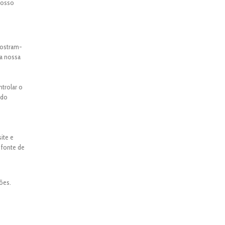
 nosso
mostram-
 a nossa
ntrolar o
ado
ite e
 fonte de
ões.