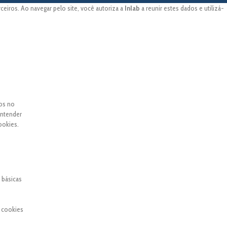
eiros. Ao navegar pelo site, você autoriza a
Inlab
a reunir estes dados e utilizá-
dos no
entender
ookies.
 básicas
 cookies