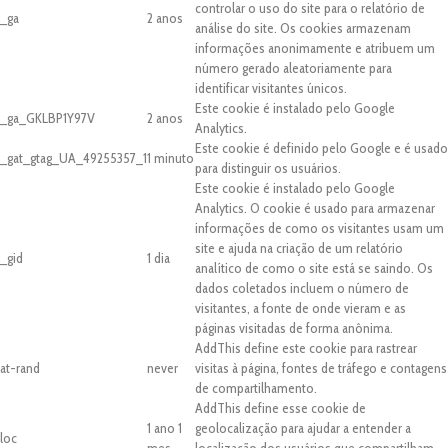
controlar o uso do site para o relatório de
_ga
2 anos
análise do site. Os cookies armazenam
informações anonimamente e atribuem um
número gerado aleatoriamente para
identificar visitantes únicos.
Este cookie é instalado pelo Google
_ga_GKLBP1Y97V
2 anos
Analytics.
Este cookie é definido pelo Google e é usado
_gat_gtag_UA_49255357_1
1 minuto
para distinguir os usuários.
Este cookie é instalado pelo Google
Analytics. O cookie é usado para armazenar
informações de como os visitantes usam um
site e ajuda na criação de um relatório
_gid
1 dia
analítico de como o site está se saindo. Os
dados coletados incluem o número de
visitantes, a fonte de onde vieram e as
páginas visitadas de forma anônima.
AddThis define este cookie para rastrear
at-rand
never
visitas à página, fontes de tráfego e contagens
de compartilhamento.
AddThis define esse cookie de
1 ano 1
geolocalização para ajudar a entender a
loc