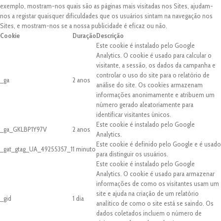
exemplo, mostram-nos quais são as páginas mais visitadas nos Sites, ajudam-
nos a registar quaisquer dificuldades que os usuários sintam na navegação nos
Sites, e mostram-nos se a nossa publicidade é eficaz ou não.
Cookie
Duração
Descrição
Este cookie é instalado pelo Google
Analytics. O cookie é usado para calcular o
visitante, a sessão, os dados da campanha e
controlar o uso do site para o relatório de
_ga
2 anos
análise do site. Os cookies armazenam
informações anonimamente e atribuem um
número gerado aleatoriamente para
identificar visitantes únicos.
Este cookie é instalado pelo Google
_ga_GKLBP1Y97V
2 anos
Analytics.
Este cookie é definido pelo Google e é usado
_gat_gtag_UA_49255357_1
1 minuto
para distinguir os usuários.
Este cookie é instalado pelo Google
Analytics. O cookie é usado para armazenar
informações de como os visitantes usam um
site e ajuda na criação de um relatório
_gid
1 dia
analítico de como o site está se saindo. Os
dados coletados incluem o número de