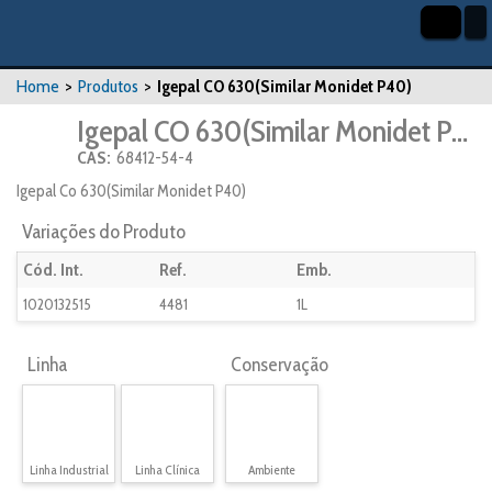
Home
>
Produtos
>
Igepal CO 630(Similar Monidet P40)
Igepal CO 630(Similar Monidet P40)
CAS:
68412-54-4
Igepal Co 630(Similar Monidet P40)
Variações do Produto
Cód. Int.
Ref.
Emb.
1020132515
4481
1L
Linha
Conservação
Linha Industrial
Linha Clínica
Ambiente