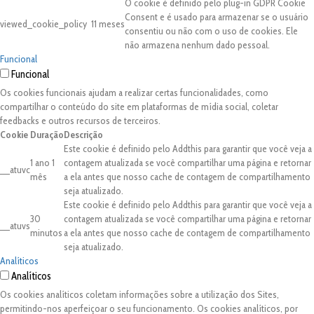
O cookie é definido pelo plug-in GDPR Cookie
Consent e é usado para armazenar se o usuário
viewed_cookie_policy
11 meses
consentiu ou não com o uso de cookies. Ele
não armazena nenhum dado pessoal.
Funcional
Funcional
Os cookies funcionais ajudam a realizar certas funcionalidades, como
compartilhar o conteúdo do site em plataformas de mídia social, coletar
feedbacks e outros recursos de terceiros.
Cookie
Duração
Descrição
Este cookie é definido pelo Addthis para garantir que você veja a
1 ano 1
contagem atualizada se você compartilhar uma página e retornar
__atuvc
mês
a ela antes que nosso cache de contagem de compartilhamento
seja atualizado.
Este cookie é definido pelo Addthis para garantir que você veja a
30
contagem atualizada se você compartilhar uma página e retornar
__atuvs
minutos
a ela antes que nosso cache de contagem de compartilhamento
seja atualizado.
Analíticos
Analíticos
Os cookies analíticos coletam informações sobre a utilização dos Sites,
permitindo-nos aperfeiçoar o seu funcionamento. Os cookies analíticos, por