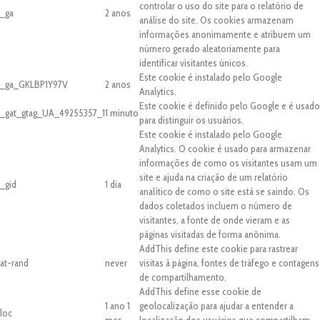
controlar o uso do site para o relatório de
_ga
2 anos
análise do site. Os cookies armazenam
informações anonimamente e atribuem um
número gerado aleatoriamente para
identificar visitantes únicos.
Este cookie é instalado pelo Google
_ga_GKLBP1Y97V
2 anos
Analytics.
Este cookie é definido pelo Google e é usado
_gat_gtag_UA_49255357_1
1 minuto
para distinguir os usuários.
Este cookie é instalado pelo Google
Analytics. O cookie é usado para armazenar
informações de como os visitantes usam um
site e ajuda na criação de um relatório
_gid
1 dia
analítico de como o site está se saindo. Os
dados coletados incluem o número de
visitantes, a fonte de onde vieram e as
páginas visitadas de forma anônima.
AddThis define este cookie para rastrear
at-rand
never
visitas à página, fontes de tráfego e contagens
de compartilhamento.
AddThis define esse cookie de
1 ano 1
geolocalização para ajudar a entender a
loc