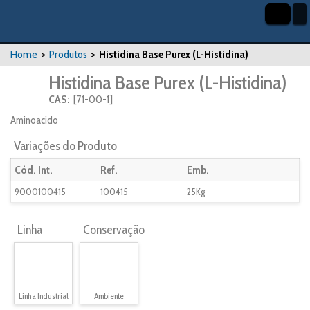
Home
>
Produtos
>
Histidina Base Purex (L-Histidina)
Histidina Base Purex (L-Histidina)
CAS:
[71-00-1]
Aminoacido
Variações do Produto
Cód. Int.
Ref.
Emb.
9000100415
100415
25Kg
Linha
Conservação
Linha Industrial
Ambiente