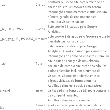
controlar o uso do site para o relatório de
_ga
2 anos
análise do site. Os cookies armazenam
informações anonimamente e atribuem um
número gerado aleatoriamente para
identificar visitantes únicos.
Este cookie é instalado pelo Google
_ga_GKLBP1Y97V
2 anos
Analytics.
Este cookie é definido pelo Google e é usado
_gat_gtag_UA_49255357_1
1 minuto
para distinguir os usuários.
Este cookie é instalado pelo Google
Analytics. O cookie é usado para armazenar
informações de como os visitantes usam um
site e ajuda na criação de um relatório
_gid
1 dia
analítico de como o site está se saindo. Os
dados coletados incluem o número de
visitantes, a fonte de onde vieram e as
páginas visitadas de forma anônima.
AddThis define este cookie para rastrear
at-rand
never
visitas à página, fontes de tráfego e contagens
de compartilhamento.
AddThis define esse cookie de
1 ano 1
geolocalização para ajudar a entender a
loc