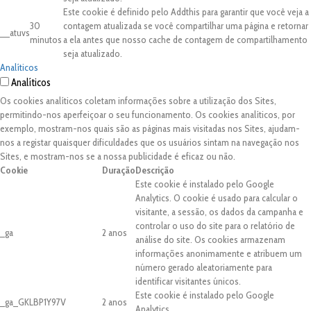
Este cookie é definido pelo Addthis para garantir que você veja a
30
contagem atualizada se você compartilhar uma página e retornar
__atuvs
minutos
a ela antes que nosso cache de contagem de compartilhamento
seja atualizado.
Analíticos
Analíticos
Os cookies analíticos coletam informações sobre a utilização dos Sites,
permitindo-nos aperfeiçoar o seu funcionamento. Os cookies analíticos, por
exemplo, mostram-nos quais são as páginas mais visitadas nos Sites, ajudam-
nos a registar quaisquer dificuldades que os usuários sintam na navegação nos
Sites, e mostram-nos se a nossa publicidade é eficaz ou não.
Cookie
Duração
Descrição
Este cookie é instalado pelo Google
Analytics. O cookie é usado para calcular o
visitante, a sessão, os dados da campanha e
controlar o uso do site para o relatório de
_ga
2 anos
análise do site. Os cookies armazenam
informações anonimamente e atribuem um
número gerado aleatoriamente para
identificar visitantes únicos.
Este cookie é instalado pelo Google
_ga_GKLBP1Y97V
2 anos
Analytics.