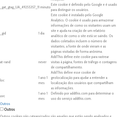
Este cookie é definido pelo Google e é usado
_gat_gtag_UA_49255357_1
1 minuto
para distinguir os usuários.
Este cookie é instalado pelo Google
Analytics. O cookie é usado para armazenar
informações de como os visitantes usam um
site e ajuda na criação de um relatório
_gid
1 dia
analítico de como o site está se saindo. Os
dados coletados incluem o número de
visitantes, a fonte de onde vieram e as
páginas visitadas de forma anônima.
AddThis define este cookie para rastrear
at-rand
never
visitas à página, fontes de tráfego e contagens
de compartilhamento.
AddThis define esse cookie de
1 ano 1
geolocalização para ajudar a entender a
loc
mes
localização dos usuários que compartilham
as informações.
1 ano 1
Definido por addthis.com para determinar o
uvc
mes
uso do serviço addthis.com.
Outros
Outros
Outros cookies não categorizados são aqueles que estão sendo analisados e