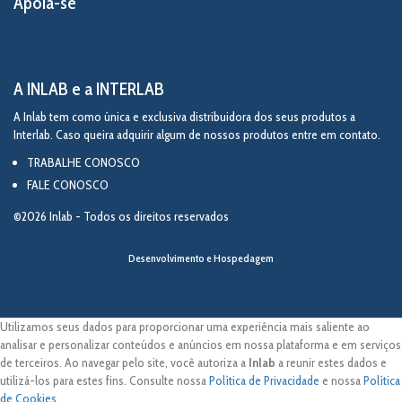
Apoia-se
A INLAB e a INTERLAB
A Inlab tem como única e exclusiva distribuidora dos seus produtos a
Interlab. Caso queira adquirir algum de nossos produtos entre em contato.
TRABALHE CONOSCO
FALE CONOSCO
©2026 Inlab - Todos os direitos reservados
Desenvolvimento e Hospedagem
Utilizamos seus dados para proporcionar uma experiência mais saliente ao
analisar e personalizar conteúdos e anúncios em nossa plataforma e em serviços
de terceiros. Ao navegar pelo site, você autoriza a
Inlab
a reunir estes dados e
utilizá-los para estes fins. Consulte nossa
Política de Privacidade
e nossa
Política
de Cookies
.