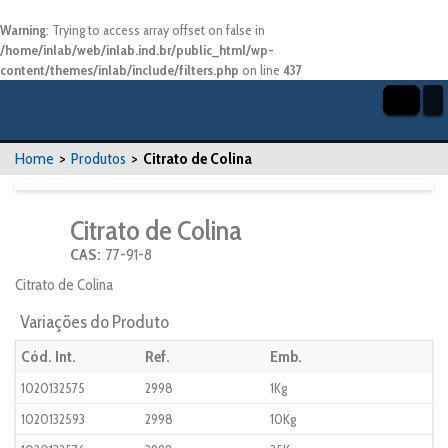
Warning
: Trying to access array offset on false in
/home/inlab/web/inlab.ind.br/public_html/wp-
content/themes/inlab/include/filters.php
on line
437
Home
>
Produtos
>
Citrato de Colina
Citrato de Colina
CAS:
77-91-8
Citrato de Colina
Variações do Produto
Cód. Int.
Ref.
Emb.
1020132575
2998
1Kg
1020132593
2998
10Kg