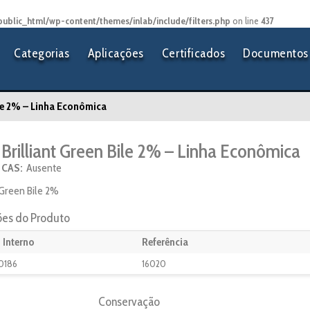
public_html/wp-content/themes/inlab/include/filters.php
on line
437
Categorias
Aplicações
Certificados
Documentos 
ile 2% – Linha Econômica
Brilliant Green Bile 2% – Linha Econômica
CAS:
Ausente
t Green Bile 2%
ões do Produto
 Interno
Referência
0186
16020
Conservação