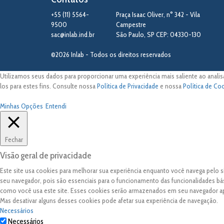
+55 (11) 5564-
Praça Isaac Oliver, n° 342 - Vila
9500
Campestre
sac@inlab.ind.br
São Paulo
,
SP
CEP: 04330-130
©2026 Inlab - Todos os direitos reservados
Utilizamos seus dados para proporcionar uma experiência mais saliente ao analis
los para estes fins. Consulte nossa
Política de Privacidade
e nossa
Política de Co
Minhas Opções
Entendi
Fechar
Visão geral de privacidade
Este site usa cookies para melhorar sua experiência enquanto você navega pelo
seu navegador, pois são essenciais para o funcionamento das funcionalidades bá
como você usa este site. Esses cookies serão armazenados em seu navegador 
Mas desativar alguns desses cookies pode afetar sua experiência de navegação.
Necessários
Necessários