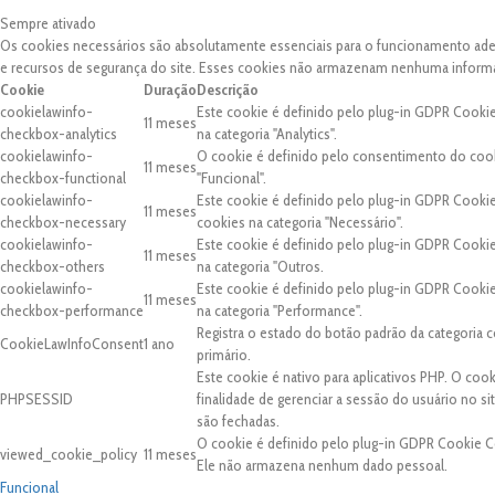
Sempre ativado
Os cookies necessários são absolutamente essenciais para o funcionamento adequ
e recursos de segurança do site. Esses cookies não armazenam nenhuma inform
Cookie
Duração
Descrição
cookielawinfo-
Este cookie é definido pelo plug-in GDPR Cooki
11 meses
checkbox-analytics
na categoria "Analytics".
cookielawinfo-
O cookie é definido pelo consentimento do cook
11 meses
checkbox-functional
"Funcional".
cookielawinfo-
Este cookie é definido pelo plug-in GDPR Cooki
11 meses
checkbox-necessary
cookies na categoria "Necessário".
cookielawinfo-
Este cookie é definido pelo plug-in GDPR Cooki
11 meses
checkbox-others
na categoria "Outros.
cookielawinfo-
Este cookie é definido pelo plug-in GDPR Cooki
11 meses
checkbox-performance
na categoria "Performance".
Registra o estado do botão padrão da categori
CookieLawInfoConsent
1 ano
primário.
Este cookie é nativo para aplicativos PHP. O coo
PHPSESSID
finalidade de gerenciar a sessão do usuário no 
são fechadas.
O cookie é definido pelo plug-in GDPR Cookie C
viewed_cookie_policy
11 meses
Ele não armazena nenhum dado pessoal.
Funcional