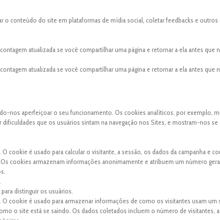
ar o conteúdo do site em plataformas de mídia social, coletar feedbacks e outros
a contagem atualizada se você compartilhar uma página e retornar a ela antes que
a contagem atualizada se você compartilhar uma página e retornar a ela antes que
indo-nos aperfeiçoar o seu funcionamento. Os cookies analíticos, por exemplo, 
uer dificuldades que os usuários sintam na navegação nos Sites, e mostram-nos se
. O cookie é usado para calcular o visitante, a sessão, os dados da campanha e co
site. Os cookies armazenam informações anonimamente e atribuem um número ger
os.
.
para distinguir os usuários.
s. O cookie é usado para armazenar informações de como os visitantes usam um s
 como o site está se saindo. Os dados coletados incluem o número de visitantes, a