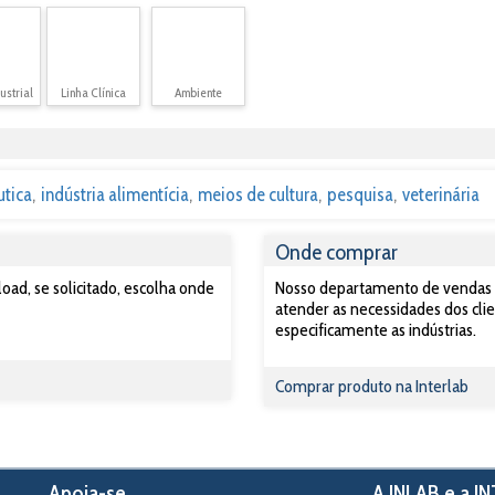
ustrial
Linha Clínica
Ambiente
utica
indústria alimentícia
meios de cultura
pesquisa
veterinária
Onde comprar
ad, se solicitado, escolha onde
Nosso departamento de vendas po
atender as necessidades dos clie
especificamente as indústrias.
Comprar produto na Interlab
Apoia-se
A INLAB e a I