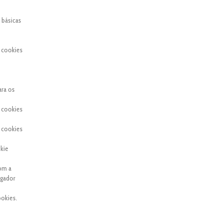
 básicas
 cookies
ara os
 cookies
 cookies
kie
com a
egador
okies.