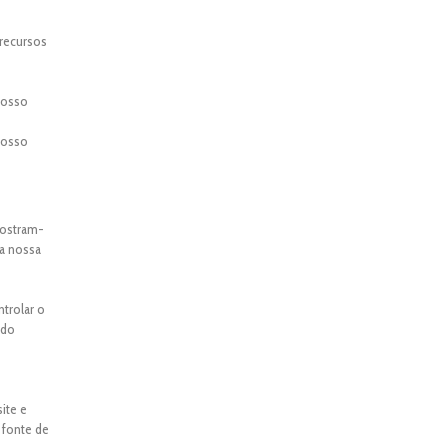
 recursos
 nosso
 nosso
mostram-
 a nossa
ntrolar o
ado
ite e
 fonte de