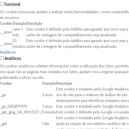
Funcional
Os cookies funcionais ajudam a realizar certas funcionalidades, como compartilh
de terceiros.
Cookie
Duração
Descrição
1 ano 1
Este cookie é definido pelo Addthis para garantir que você veja 
__atuvc
mês
cache de contagem de compartilhamento seja atualizado.
30
Este cookie é definido pelo Addthis para garantir que você veja 
__atuvs
minutos
cache de contagem de compartilhamento seja atualizado.
Analíticos
Analíticos
Os cookies analíticos coletam informações sobre a utilização dos Sites, permit
nos quais são as páginas mais visitadas nos Sites, ajudam-nos a registar quaisq
publicidade é eficaz ou não.
Cookie
Duração
Descrição
Este cookie é instalado pelo Google Analytics
_ga
2 anos
uso do site para o relatório de análise do 
aleatoriamente para identificar visitantes únic
_ga_GKLBP1Y97V
2 anos
Este cookie é instalado pelo Google Analytics
_gat_gtag_UA_49255357_1
1 minuto
Este cookie é definido pelo Google e é usado 
Este cookie é instalado pelo Google Analytic
_gid
1 dia
ajuda na criação de um relatório analítico de