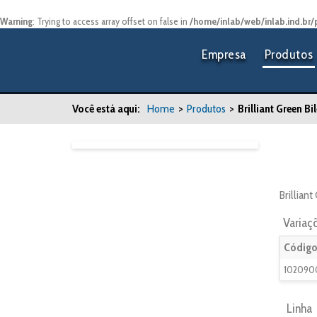
Warning
: Trying to access array offset on false in
/home/inlab/web/inlab.ind.br/
Empresa
Produtos
Você está aqui:
Home
>
Produtos
>
Brilliant Green B
Brillian
Variaç
Código
102090
Linha