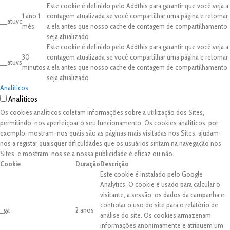
Este cookie é definido pelo Addthis para garantir que você veja a
1 ano 1
contagem atualizada se você compartilhar uma página e retornar
__atuvc
mês
a ela antes que nosso cache de contagem de compartilhamento
seja atualizado.
Este cookie é definido pelo Addthis para garantir que você veja a
30
contagem atualizada se você compartilhar uma página e retornar
__atuvs
minutos
a ela antes que nosso cache de contagem de compartilhamento
seja atualizado.
Analíticos
Analíticos
Os cookies analíticos coletam informações sobre a utilização dos Sites,
permitindo-nos aperfeiçoar o seu funcionamento. Os cookies analíticos, por
exemplo, mostram-nos quais são as páginas mais visitadas nos Sites, ajudam-
nos a registar quaisquer dificuldades que os usuários sintam na navegação nos
Sites, e mostram-nos se a nossa publicidade é eficaz ou não.
Cookie
Duração
Descrição
Este cookie é instalado pelo Google
Analytics. O cookie é usado para calcular o
visitante, a sessão, os dados da campanha e
controlar o uso do site para o relatório de
_ga
2 anos
análise do site. Os cookies armazenam
informações anonimamente e atribuem um