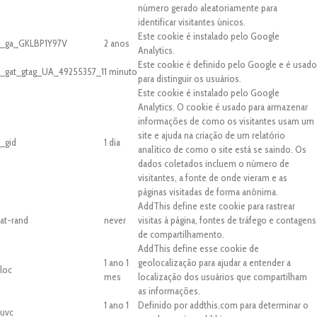
número gerado aleatoriamente para
identificar visitantes únicos.
Este cookie é instalado pelo Google
_ga_GKLBP1Y97V
2 anos
Analytics.
Este cookie é definido pelo Google e é usado
_gat_gtag_UA_49255357_1
1 minuto
para distinguir os usuários.
Este cookie é instalado pelo Google
Analytics. O cookie é usado para armazenar
informações de como os visitantes usam um
site e ajuda na criação de um relatório
_gid
1 dia
analítico de como o site está se saindo. Os
dados coletados incluem o número de
visitantes, a fonte de onde vieram e as
páginas visitadas de forma anônima.
AddThis define este cookie para rastrear
at-rand
never
visitas à página, fontes de tráfego e contagens
de compartilhamento.
AddThis define esse cookie de
1 ano 1
geolocalização para ajudar a entender a
loc
mes
localização dos usuários que compartilham
as informações.
1 ano 1
Definido por addthis.com para determinar o
uvc