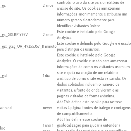
controlar o uso do site para o relatório de
_ga
2 anos
análise do site. Os cookies armazenam
informações anonimamente e atribuem um
número gerado aleatoriamente para
identificar visitantes únicos.
Este cookie é instalado pelo Google
_ga_GKLBP1Y97V
2 anos
Analytics.
Este cookie é definido pelo Google e é usado
_gat_gtag_UA_49255357_1
1 minuto
para distinguir os usuários.
Este cookie é instalado pelo Google
Analytics. O cookie é usado para armazenar
informações de como os visitantes usam um
site e ajuda na criação de um relatório
_gid
1 dia
analítico de como o site está se saindo. Os
dados coletados incluem o número de
visitantes, a fonte de onde vieram e as
páginas visitadas de forma anônima.
AddThis define este cookie para rastrear
at-rand
never
visitas à página, fontes de tráfego e contagens
de compartilhamento.
AddThis define esse cookie de
1 ano 1
geolocalização para ajudar a entender a
loc