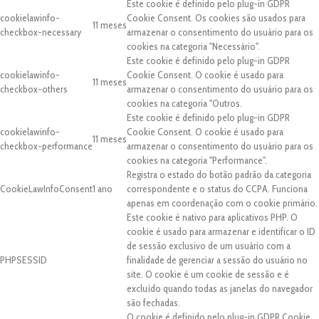
Este cookie é definido pelo plug-in GDPR
cookielawinfo-
Cookie Consent. Os cookies são usados para
11 meses
checkbox-necessary
armazenar o consentimento do usuário para os
cookies na categoria "Necessário".
Este cookie é definido pelo plug-in GDPR
cookielawinfo-
Cookie Consent. O cookie é usado para
11 meses
checkbox-others
armazenar o consentimento do usuário para os
cookies na categoria "Outros.
Este cookie é definido pelo plug-in GDPR
cookielawinfo-
Cookie Consent. O cookie é usado para
11 meses
checkbox-performance
armazenar o consentimento do usuário para os
cookies na categoria "Performance".
Registra o estado do botão padrão da categoria
CookieLawInfoConsent
1 ano
correspondente e o status do CCPA. Funciona
apenas em coordenação com o cookie primário.
Este cookie é nativo para aplicativos PHP. O
cookie é usado para armazenar e identificar o ID
de sessão exclusivo de um usuário com a
PHPSESSID
finalidade de gerenciar a sessão do usuário no
site. O cookie é um cookie de sessão e é
excluído quando todas as janelas do navegador
são fechadas.
O cookie é definido pelo plug-in GDPR Cookie