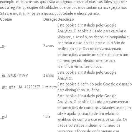
exemplo, mostram-nos quais são as páginas mais visitadas nos Sites, ajudam-
nos a registar quaisquer dificuldades que os usuários sintam na navegação nos
Sites, e mostram-nos se a nossa publicidade é eficaz ou não.
Cookie
Duração
Descrição
Este cookie é instalado pelo Google
Analytics. O cookie é usado para calcular o
visitante, a sessão, os dados da campanha e
controlar o uso do site para o relatório de
_ga
2 anos
análise do site. Os cookies armazenam
informações anonimamente e atribuem um
número gerado aleatoriamente para
identificar visitantes únicos.
Este cookie é instalado pelo Google
_ga_GKLBP1Y97V
2 anos
Analytics.
Este cookie é definido pelo Google e é usado
_gat_gtag_UA_49255357_1
1 minuto
para distinguir os usuários.
Este cookie é instalado pelo Google
Analytics. O cookie é usado para armazenar
informações de como os visitantes usam um
site e ajuda na criação de um relatório
_gid
1 dia
analítico de como o site está se saindo. Os
dados coletados incluem o número de
visitantes, a fonte de onde vieram e as