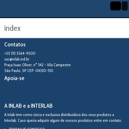
index
Contatos
+55 (11) 5564-9500
sac@inlab.ind.br
Praça Isaac Oliver, n° 342 - Vila Campestre
São Paulo
,
SP
CEP: 04330-130
Apoia-se
A INLAB e a INTERLAB
A Inlab tem como única e exclusiva distribuidora dos seus produtos a
Interlab. Caso queira adquirir algum de nossos produtos entre em contato.