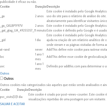
publicidade é eficaz ou não.
Cookie
Duração
Descrição
Este cookie é instalado pelo Google Analytics
_ga
2 anos
uso do site para o relatório de análise do 
aleatoriamente para identificar visitantes únic
_ga_GKLBP1Y97V
2 anos
Este cookie é instalado pelo Google Analytics
_gat_gtag_UA_49255357_1
1 minuto
Este cookie é definido pelo Google e é usado 
Este cookie é instalado pelo Google Analytic
_gid
1 dia
ajuda na criação de um relatório analítico de
onde vieram e as páginas visitadas de forma 
at-rand
never
AddThis define este cookie para rastrear visi
1 ano 1
loc
AddThis define esse cookie de geolocalização
mes
1 ano 1
uvc
Definido por addthis.com para determinar o u
mes
Outros
Outros
Outros cookies não categorizados são aqueles que estão sendo analisados e ain
Cookie
Duração
Descrição
Este cookie é criado por post-views-counter. Este cookie 
pvc_visits[0]
1 dia
visualizações repetidas de uma postagem por um visitante.
SALVAR E ACEITAR