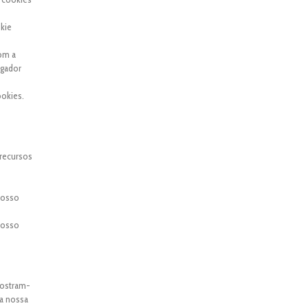
kie
com a
egador
okies.
 recursos
 nosso
 nosso
mostram-
 a nossa