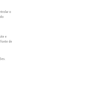
ntrolar o
ado
ite e
 fonte de
ões.