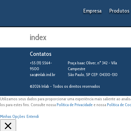
Empresa
Produtos
index
Contatos
+55 (11) 5564-
Praça Isaac Oliver, n° 342 - Vila
9500
Campestre
sac@inlab.ind.br
São Paulo
,
SP
CEP: 04330-130
©2026 Inlab - Todos os direitos reservados
Utilizamos seus dados para proporcionar uma experiência mais saliente ao analis
los para estes fins. Consulte nossa
Política de Privacidade
e nossa
Política de Co
Minhas Opções
Entendi