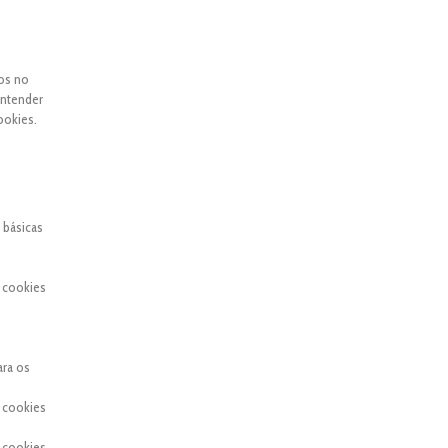
dos no
entender
ookies.
 básicas
 cookies
ara os
 cookies
 cookies