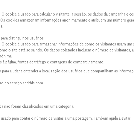
. O cookie é usado para calcular o visitante, a sessão, os dados da campanha e co
site. Os cookies armazenam informações anonimamente e atribuem um número ger
os.
.
para distinguir os usuários.
s. O cookie é usado para armazenar informações de como os visitantes usam um s
 como o site está se saindo. Os dados coletados incluem o número de visitantes, a
anônima.
tas à página, fontes de tráfego e contagens de compartilhamento.
 para ajudar a entender a localização dos usuários que compartilham as informaç
so do serviço addthis.com.
da não foram classificados em uma categoria.
é usado para contar o número de visitas a uma postagem. Também ajuda a evitar