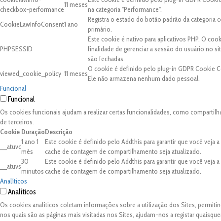
11 meses
checkbox-performance
na categoria "Performance".
Registra o estado do botão padrão da categori
CookieLawInfoConsent
1 ano
primário.
Este cookie é nativo para aplicativos PHP. O coo
PHPSESSID
finalidade de gerenciar a sessão do usuário no 
são fechadas.
O cookie é definido pelo plug-in GDPR Cookie C
viewed_cookie_policy
11 meses
Ele não armazena nenhum dado pessoal.
Funcional
Funcional
Os cookies funcionais ajudam a realizar certas funcionalidades, como compartilh
de terceiros.
Cookie
Duração
Descrição
1 ano 1
Este cookie é definido pelo Addthis para garantir que você veja 
__atuvc
mês
cache de contagem de compartilhamento seja atualizado.
30
Este cookie é definido pelo Addthis para garantir que você veja 
__atuvs
minutos
cache de contagem de compartilhamento seja atualizado.
Analíticos
Analíticos
Os cookies analíticos coletam informações sobre a utilização dos Sites, permit
nos quais são as páginas mais visitadas nos Sites, ajudam-nos a registar quaisq