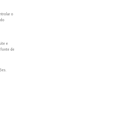
ntrolar o
ado
ite e
 fonte de
ões.