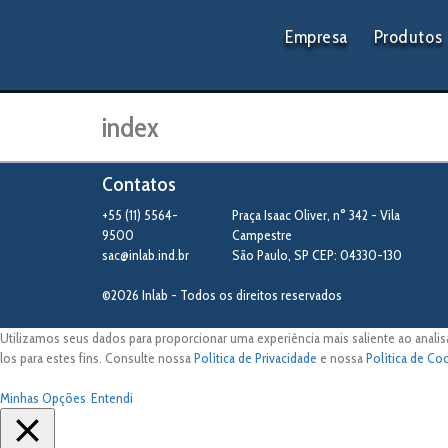
Empresa
Produtos
index
Contatos
+55 (11) 5564-
Praça Isaac Oliver, n° 342 - Vila
9500
Campestre
sac@inlab.ind.br
São Paulo
,
SP
CEP: 04330-130
©2026 Inlab - Todos os direitos reservados
Utilizamos seus dados para proporcionar uma experiência mais saliente ao analis
los para estes fins. Consulte nossa
Política de Privacidade
e nossa
Política de Co
Minhas Opções
Entendi