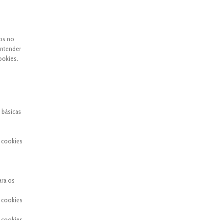
dos no
entender
ookies.
 básicas
 cookies
ara os
 cookies
 cookies