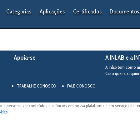
Categorias
Aplicações
Certificados
Documentos 
Apoia-se
A INLAB e a I
A Inlab tem como úni
Caso queira adquiri
TRABALHE CONOSCO
FALE CONOSCO
ar e personalizar conteúdos e anúncios em nossa plataforma e em serviços de terc
okies
.