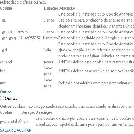
publicidade é eficaz ou não.
Cookie
Duração
Descrição
Este cookie é instalado pelo Google Analytics
_ga
2 anos
uso do site para o relatório de análise do 
aleatoriamente para identificar visitantes únic
_ga_GKLBP1Y97V
2 anos
Este cookie é instalado pelo Google Analytics
_gat_gtag_UA_49255357_1
1 minuto
Este cookie é definido pelo Google e é usado 
Este cookie é instalado pelo Google Analytic
_gid
1 dia
ajuda na criação de um relatório analítico de
onde vieram e as páginas visitadas de forma 
at-rand
never
AddThis define este cookie para rastrear visi
1 ano 1
loc
AddThis define esse cookie de geolocalização
mes
1 ano 1
uvc
Definido por addthis.com para determinar o u
mes
Outros
Outros
Outros cookies não categorizados são aqueles que estão sendo analisados e ain
Cookie
Duração
Descrição
Este cookie é criado por post-views-counter. Este cookie 
pvc_visits[0]
1 dia
visualizações repetidas de uma postagem por um visitante.
SALVAR E ACEITAR