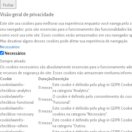
Fechar
Visão geral de privacidade
Este site usa cookies para melhorar sua experiência enquanto você navega pelo
seu navegador, pois são essenciais para o funcionamento das funcionalidades bá
como você usa este site. Esses cookies serão armazenados em seu navegador 
Mas desativar alguns desses cookies pode afetar sua experiência de navegação.
Necessários
Necessários
Sempre ativado
Os cookies necessários são absolutamente essenciais para o funcionamento adequ
e recursos de segurança do site. Esses cookies não armazenam nenhuma inform
Cookie
Duração
Descrição
cookielawinfo-
Este cookie é definido pelo plug-in GDPR Cooki
11 meses
checkbox-analytics
na categoria "Analytics".
cookielawinfo-
O cookie é definido pelo consentimento do cook
11 meses
checkbox-functional
"Funcional".
cookielawinfo-
Este cookie é definido pelo plug-in GDPR Cooki
11 meses
checkbox-necessary
cookies na categoria "Necessário".
cookielawinfo-
Este cookie é definido pelo plug-in GDPR Cooki
11 meses
checkbox-others
na categoria "Outros.
cookielawinfo-
Este cookie é definido pelo plug-in GDPR Cooki