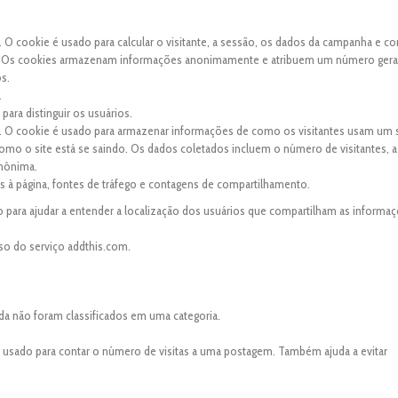
. O cookie é usado para calcular o visitante, a sessão, os dados da campanha e co
site. Os cookies armazenam informações anonimamente e atribuem um número ger
os.
.
para distinguir os usuários.
s. O cookie é usado para armazenar informações de como os visitantes usam um s
 como o site está se saindo. Os dados coletados incluem o número de visitantes, a
anônima.
tas à página, fontes de tráfego e contagens de compartilhamento.
 para ajudar a entender a localização dos usuários que compartilham as informaç
so do serviço addthis.com.
da não foram classificados em uma categoria.
é usado para contar o número de visitas a uma postagem. Também ajuda a evitar