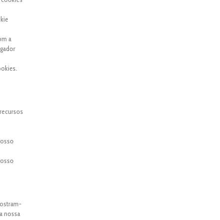
kie
com a
egador
okies.
 recursos
 nosso
 nosso
mostram-
 a nossa