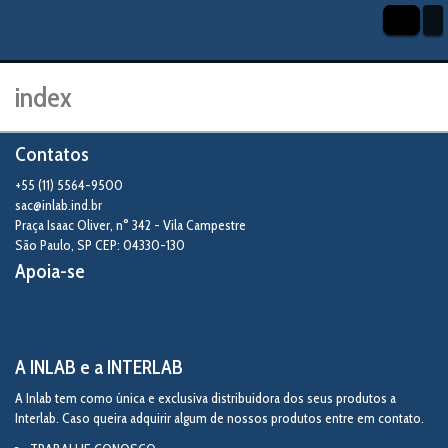
index
Contatos
+55 (11) 5564-9500
sac@inlab.ind.br
Praça Isaac Oliver, n° 342 - Vila Campestre
São Paulo
,
SP
CEP: 04330-130
Apoia-se
A INLAB e a INTERLAB
A Inlab tem como única e exclusiva distribuidora dos seus produtos a
Interlab. Caso queira adquirir algum de nossos produtos entre em contato.