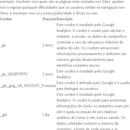
exemplo, mostram-nos quais são as páginas mais visitadas nos Sites, ajudam-
nos a registar quaisquer dificuldades que os usuários sintam na navegação nos
Sites, e mostram-nos se a nossa publicidade é eficaz ou não.
Cookie
Duração
Descrição
Este cookie é instalado pelo Google
Analytics. O cookie é usado para calcular o
visitante, a sessão, os dados da campanha e
controlar o uso do site para o relatório de
_ga
2 anos
análise do site. Os cookies armazenam
informações anonimamente e atribuem um
número gerado aleatoriamente para
identificar visitantes únicos.
Este cookie é instalado pelo Google
_ga_GKLBP1Y97V
2 anos
Analytics.
Este cookie é definido pelo Google e é usado
_gat_gtag_UA_49255357_1
1 minuto
para distinguir os usuários.
Este cookie é instalado pelo Google
Analytics. O cookie é usado para armazenar
informações de como os visitantes usam um
site e ajuda na criação de um relatório
_gid
1 dia
analítico de como o site está se saindo. Os
dados coletados incluem o número de
visitantes, a fonte de onde vieram e as