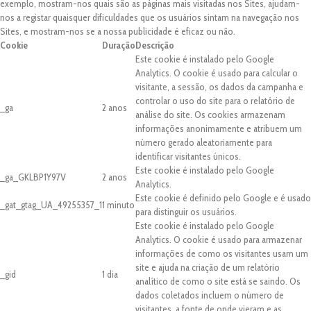
exemplo, mostram-nos quais são as páginas mais visitadas nos Sites, ajudam-
nos a registar quaisquer dificuldades que os usuários sintam na navegação nos
Sites, e mostram-nos se a nossa publicidade é eficaz ou não.
Cookie
Duração
Descrição
Este cookie é instalado pelo Google
Analytics. O cookie é usado para calcular o
visitante, a sessão, os dados da campanha e
controlar o uso do site para o relatório de
_ga
2 anos
análise do site. Os cookies armazenam
informações anonimamente e atribuem um
número gerado aleatoriamente para
identificar visitantes únicos.
Este cookie é instalado pelo Google
_ga_GKLBP1Y97V
2 anos
Analytics.
Este cookie é definido pelo Google e é usado
_gat_gtag_UA_49255357_1
1 minuto
para distinguir os usuários.
Este cookie é instalado pelo Google
Analytics. O cookie é usado para armazenar
informações de como os visitantes usam um
site e ajuda na criação de um relatório
_gid
1 dia
analítico de como o site está se saindo. Os
dados coletados incluem o número de
visitantes, a fonte de onde vieram e as