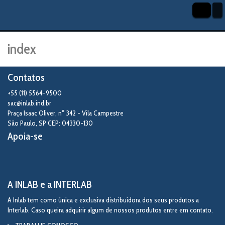
index
Contatos
+55 (11) 5564-9500
sac@inlab.ind.br
Praça Isaac Oliver, n° 342 - Vila Campestre
São Paulo
,
SP
CEP: 04330-130
Apoia-se
A INLAB e a INTERLAB
A Inlab tem como única e exclusiva distribuidora dos seus produtos a
Interlab. Caso queira adquirir algum de nossos produtos entre em contato.