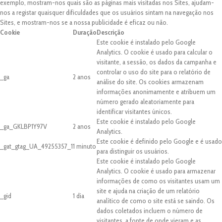
exemplo, mostram-nos quais são as páginas mais visitadas nos Sites, ajudam-
nos a registar quaisquer dificuldades que os usuários sintam na navegação nos
Sites, e mostram-nos se a nossa publicidade é eficaz ou não.
Cookie
Duração
Descrição
Este cookie é instalado pelo Google
Analytics. O cookie é usado para calcular o
visitante, a sessão, os dados da campanha e
controlar o uso do site para o relatório de
_ga
2 anos
análise do site. Os cookies armazenam
informações anonimamente e atribuem um
número gerado aleatoriamente para
identificar visitantes únicos.
Este cookie é instalado pelo Google
_ga_GKLBP1Y97V
2 anos
Analytics.
Este cookie é definido pelo Google e é usado
_gat_gtag_UA_49255357_1
1 minuto
para distinguir os usuários.
Este cookie é instalado pelo Google
Analytics. O cookie é usado para armazenar
informações de como os visitantes usam um
site e ajuda na criação de um relatório
_gid
1 dia
analítico de como o site está se saindo. Os
dados coletados incluem o número de
visitantes, a fonte de onde vieram e as