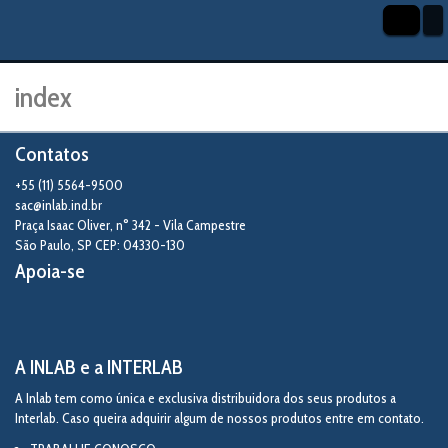
index
Contatos
+55 (11) 5564-9500
sac@inlab.ind.br
Praça Isaac Oliver, n° 342 - Vila Campestre
São Paulo
,
SP
CEP: 04330-130
Apoia-se
A INLAB e a INTERLAB
A Inlab tem como única e exclusiva distribuidora dos seus produtos a
Interlab. Caso queira adquirir algum de nossos produtos entre em contato.