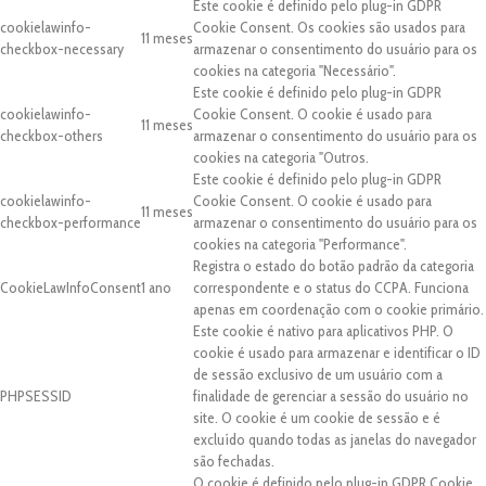
Este cookie é definido pelo plug-in GDPR
cookielawinfo-
Cookie Consent. Os cookies são usados para
11 meses
checkbox-necessary
armazenar o consentimento do usuário para os
cookies na categoria "Necessário".
Este cookie é definido pelo plug-in GDPR
cookielawinfo-
Cookie Consent. O cookie é usado para
11 meses
checkbox-others
armazenar o consentimento do usuário para os
cookies na categoria "Outros.
Este cookie é definido pelo plug-in GDPR
cookielawinfo-
Cookie Consent. O cookie é usado para
11 meses
checkbox-performance
armazenar o consentimento do usuário para os
cookies na categoria "Performance".
Registra o estado do botão padrão da categoria
CookieLawInfoConsent
1 ano
correspondente e o status do CCPA. Funciona
apenas em coordenação com o cookie primário.
Este cookie é nativo para aplicativos PHP. O
cookie é usado para armazenar e identificar o ID
de sessão exclusivo de um usuário com a
PHPSESSID
finalidade de gerenciar a sessão do usuário no
site. O cookie é um cookie de sessão e é
excluído quando todas as janelas do navegador
são fechadas.
O cookie é definido pelo plug-in GDPR Cookie