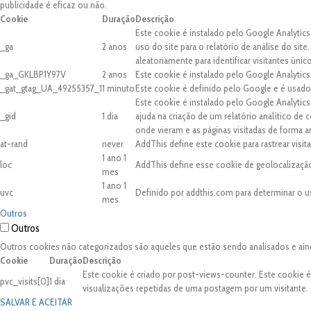
publicidade é eficaz ou não.
Cookie
Duração
Descrição
Este cookie é instalado pelo Google Analytics
_ga
2 anos
uso do site para o relatório de análise do 
aleatoriamente para identificar visitantes únic
_ga_GKLBP1Y97V
2 anos
Este cookie é instalado pelo Google Analytics
_gat_gtag_UA_49255357_1
1 minuto
Este cookie é definido pelo Google e é usado 
Este cookie é instalado pelo Google Analytic
_gid
1 dia
ajuda na criação de um relatório analítico de
onde vieram e as páginas visitadas de forma 
at-rand
never
AddThis define este cookie para rastrear visi
1 ano 1
loc
AddThis define esse cookie de geolocalização
mes
1 ano 1
uvc
Definido por addthis.com para determinar o u
mes
Outros
Outros
Outros cookies não categorizados são aqueles que estão sendo analisados e ain
Cookie
Duração
Descrição
Este cookie é criado por post-views-counter. Este cookie 
pvc_visits[0]
1 dia
visualizações repetidas de uma postagem por um visitante.
SALVAR E ACEITAR