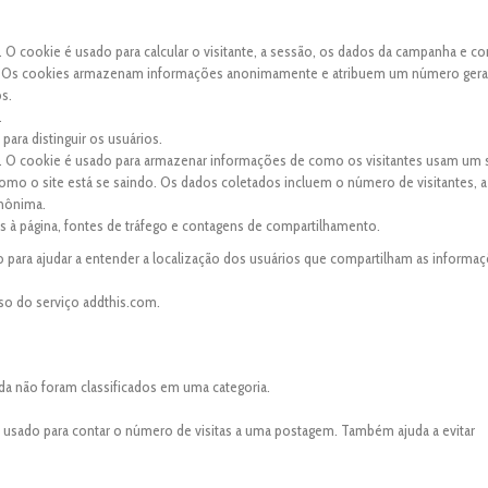
. O cookie é usado para calcular o visitante, a sessão, os dados da campanha e co
site. Os cookies armazenam informações anonimamente e atribuem um número ger
os.
.
para distinguir os usuários.
s. O cookie é usado para armazenar informações de como os visitantes usam um s
 como o site está se saindo. Os dados coletados incluem o número de visitantes, a
anônima.
tas à página, fontes de tráfego e contagens de compartilhamento.
 para ajudar a entender a localização dos usuários que compartilham as informaç
so do serviço addthis.com.
da não foram classificados em uma categoria.
é usado para contar o número de visitas a uma postagem. Também ajuda a evitar