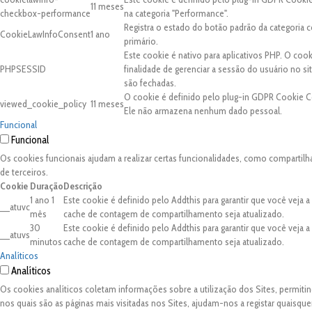
11 meses
checkbox-performance
na categoria "Performance".
Registra o estado do botão padrão da categori
CookieLawInfoConsent
1 ano
primário.
Este cookie é nativo para aplicativos PHP. O coo
PHPSESSID
finalidade de gerenciar a sessão do usuário no 
são fechadas.
O cookie é definido pelo plug-in GDPR Cookie C
viewed_cookie_policy
11 meses
Ele não armazena nenhum dado pessoal.
Funcional
Funcional
Os cookies funcionais ajudam a realizar certas funcionalidades, como compartilh
de terceiros.
Cookie
Duração
Descrição
1 ano 1
Este cookie é definido pelo Addthis para garantir que você veja 
__atuvc
mês
cache de contagem de compartilhamento seja atualizado.
30
Este cookie é definido pelo Addthis para garantir que você veja 
__atuvs
minutos
cache de contagem de compartilhamento seja atualizado.
Analíticos
Analíticos
Os cookies analíticos coletam informações sobre a utilização dos Sites, permit
nos quais são as páginas mais visitadas nos Sites, ajudam-nos a registar quaisq