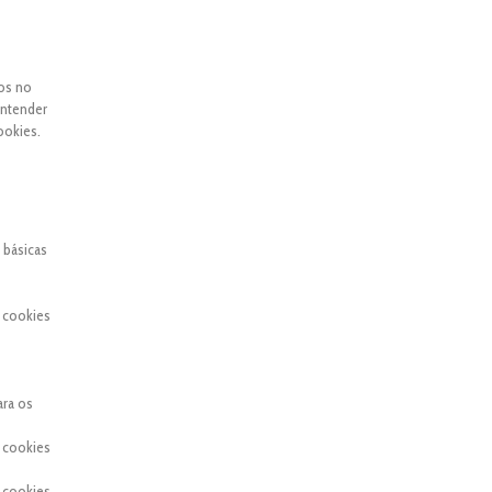
dos no
entender
ookies.
 básicas
 cookies
ara os
 cookies
 cookies