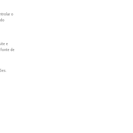
ntrolar o
ado
ite e
 fonte de
ões.