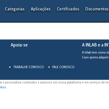
Categorias
Aplicações
Certificados
Documentos 
Apoia-se
A INLAB e a I
A Inlab tem como úni
Caso queira adquiri
TRABALHE CONOSCO
FALE CONOSCO
ar e personalizar conteúdos e anúncios em nossa plataforma e em serviços de terc
okies
.