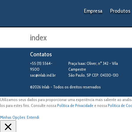
Empresa
Produtos
index
Contatos
+55 (11) 5564-
Praça Isaac Oliver, n° 342 - Vila
9500
Campestre
sac@inlab.ind.br
São Paulo
,
SP
CEP: 04330-130
©2026 Inlab - Todos os direitos reservados
Utilizamos seus dados para proporcionar uma experiência mais saliente ao analis
los para estes fins. Consulte nossa
Política de Privacidade
e nossa
Política de Co
Minhas Opções
Entendi