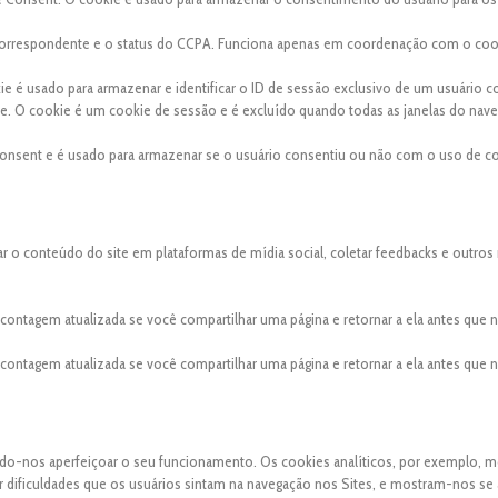
a correspondente e o status do CCPA. Funciona apenas em coordenação com o coo
kie é usado para armazenar e identificar o ID de sessão exclusivo de um usuário 
site. O cookie é um cookie de sessão e é excluído quando todas as janelas do nav
onsent e é usado para armazenar se o usuário consentiu ou não com o uso de co
ar o conteúdo do site em plataformas de mídia social, coletar feedbacks e outros
a contagem atualizada se você compartilhar uma página e retornar a ela antes que
a contagem atualizada se você compartilhar uma página e retornar a ela antes que
indo-nos aperfeiçoar o seu funcionamento. Os cookies analíticos, por exemplo, 
uer dificuldades que os usuários sintam na navegação nos Sites, e mostram-nos se