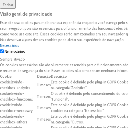
Fechar
Visão geral de privacidade
Este site usa cookies para melhorar sua experiência enquanto você navega pelo
seu navegador, pois são essenciais para o funcionamento das funcionalidades bá
como você usa este site. Esses cookies serão armazenados em seu navegador 
Mas desativar alguns desses cookies pode afetar sua experiência de navegação.
Necessários
Necessários
Sempre ativado
Os cookies necessários são absolutamente essenciais para o funcionamento adequ
e recursos de segurança do site. Esses cookies não armazenam nenhuma inform
Cookie
Duração
Descrição
cookielawinfo-
Este cookie é definido pelo plug-in GDPR Cooki
11 meses
checkbox-analytics
na categoria "Analytics".
cookielawinfo-
O cookie é definido pelo consentimento do cook
11 meses
checkbox-functional
"Funcional".
cookielawinfo-
Este cookie é definido pelo plug-in GDPR Cooki
11 meses
checkbox-necessary
cookies na categoria "Necessário".
cookielawinfo-
Este cookie é definido pelo plug-in GDPR Cooki
11 meses
checkbox-others
na categoria "Outros.
cookielawinfo-
Este cookie é definido pelo plug-in GDPR Cooki