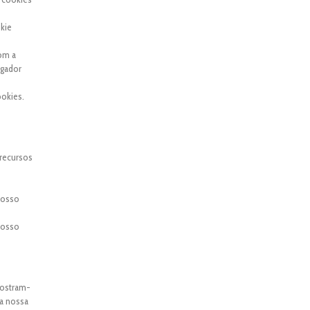
kie
com a
egador
okies.
 recursos
 nosso
 nosso
mostram-
 a nossa