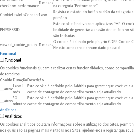
11 meses
checkbox-performance
na categoria "Performance".
Registra o estado do botão padrão da categori
CookieLawInfoConsent
1 ano
primário.
Este cookie é nativo para aplicativos PHP. O coo
PHPSESSID
finalidade de gerenciar a sessão do usuário no 
são fechadas.
O cookie é definido pelo plug-in GDPR Cookie C
viewed_cookie_policy
11 meses
Ele não armazena nenhum dado pessoal.
Funcional
Funcional
Os cookies funcionais ajudam a realizar certas funcionalidades, como compartilh
de terceiros.
Cookie
Duração
Descrição
1 ano 1
Este cookie é definido pelo Addthis para garantir que você veja 
__atuvc
mês
cache de contagem de compartilhamento seja atualizado.
30
Este cookie é definido pelo Addthis para garantir que você veja 
__atuvs
minutos
cache de contagem de compartilhamento seja atualizado.
Analíticos
Analíticos
Os cookies analíticos coletam informações sobre a utilização dos Sites, permit
nos quais são as páginas mais visitadas nos Sites, ajudam-nos a registar quaisq