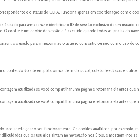
a correspondente e o status do CCPA. Funciona apenas em coordenação com o coo
kie é usado para armazenar e identificar o ID de sessão exclusivo de um usuário 
site. O cookie é um cookie de sessão e é excluído quando todas as janelas do nav
onsent e é usado para armazenar se o usuário consentiu ou não com o uso de co
ar o conteúdo do site em plataformas de mídia social, coletar feedbacks e outros
a contagem atualizada se você compartilhar uma página e retornar a ela antes que
a contagem atualizada se você compartilhar uma página e retornar a ela antes que
indo-nos aperfeiçoar o seu funcionamento. Os cookies analíticos, por exemplo, 
uer dificuldades que os usuários sintam na navegação nos Sites, e mostram-nos se