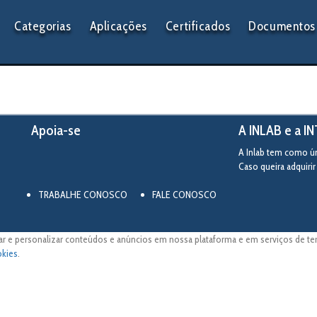
Categorias
Aplicações
Certificados
Documentos 
Apoia-se
A INLAB e a I
A Inlab tem como úni
Caso queira adquiri
TRABALHE CONOSCO
FALE CONOSCO
ar e personalizar conteúdos e anúncios em nossa plataforma e em serviços de terc
okies
.