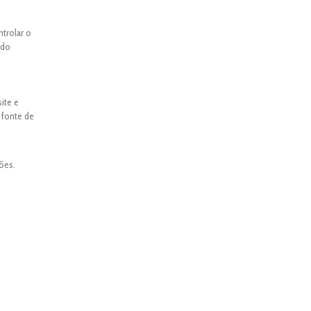
ntrolar o
ado
ite e
 fonte de
ões.