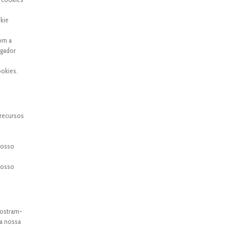
kie
com a
egador
okies.
 recursos
 nosso
 nosso
mostram-
 a nossa