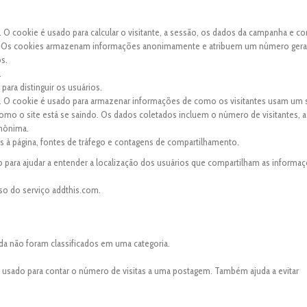
. O cookie é usado para calcular o visitante, a sessão, os dados da campanha e co
site. Os cookies armazenam informações anonimamente e atribuem um número ger
os.
.
para distinguir os usuários.
s. O cookie é usado para armazenar informações de como os visitantes usam um s
 como o site está se saindo. Os dados coletados incluem o número de visitantes, a
anônima.
tas à página, fontes de tráfego e contagens de compartilhamento.
 para ajudar a entender a localização dos usuários que compartilham as informaç
so do serviço addthis.com.
da não foram classificados em uma categoria.
é usado para contar o número de visitas a uma postagem. Também ajuda a evitar