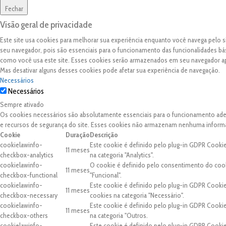
Fechar
Visão geral de privacidade
Este site usa cookies para melhorar sua experiência enquanto você navega pelo
seu navegador, pois são essenciais para o funcionamento das funcionalidades bá
como você usa este site. Esses cookies serão armazenados em seu navegador 
Mas desativar alguns desses cookies pode afetar sua experiência de navegação.
Necessários
Necessários
Sempre ativado
Os cookies necessários são absolutamente essenciais para o funcionamento adequ
e recursos de segurança do site. Esses cookies não armazenam nenhuma inform
Cookie
Duração
Descrição
cookielawinfo-
Este cookie é definido pelo plug-in GDPR Cooki
11 meses
checkbox-analytics
na categoria "Analytics".
cookielawinfo-
O cookie é definido pelo consentimento do cook
11 meses
checkbox-functional
"Funcional".
cookielawinfo-
Este cookie é definido pelo plug-in GDPR Cooki
11 meses
checkbox-necessary
cookies na categoria "Necessário".
cookielawinfo-
Este cookie é definido pelo plug-in GDPR Cooki
11 meses
checkbox-others
na categoria "Outros.
cookielawinfo-
Este cookie é definido pelo plug-in GDPR Cooki