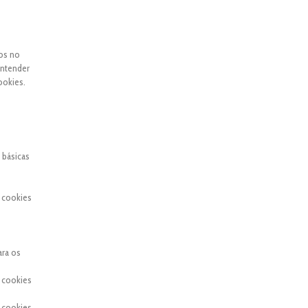
dos no
entender
ookies.
 básicas
 cookies
ara os
 cookies
 cookies