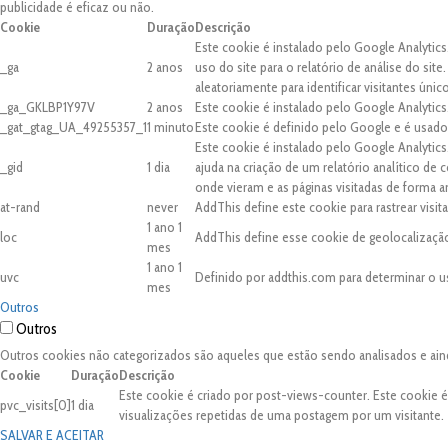
publicidade é eficaz ou não.
Cookie
Duração
Descrição
Este cookie é instalado pelo Google Analytics
_ga
2 anos
uso do site para o relatório de análise do 
aleatoriamente para identificar visitantes únic
_ga_GKLBP1Y97V
2 anos
Este cookie é instalado pelo Google Analytics
_gat_gtag_UA_49255357_1
1 minuto
Este cookie é definido pelo Google e é usado 
Este cookie é instalado pelo Google Analytic
_gid
1 dia
ajuda na criação de um relatório analítico de
onde vieram e as páginas visitadas de forma 
at-rand
never
AddThis define este cookie para rastrear visi
1 ano 1
loc
AddThis define esse cookie de geolocalização
mes
1 ano 1
uvc
Definido por addthis.com para determinar o u
mes
Outros
Outros
Outros cookies não categorizados são aqueles que estão sendo analisados e ain
Cookie
Duração
Descrição
Este cookie é criado por post-views-counter. Este cookie 
pvc_visits[0]
1 dia
visualizações repetidas de uma postagem por um visitante.
SALVAR E ACEITAR