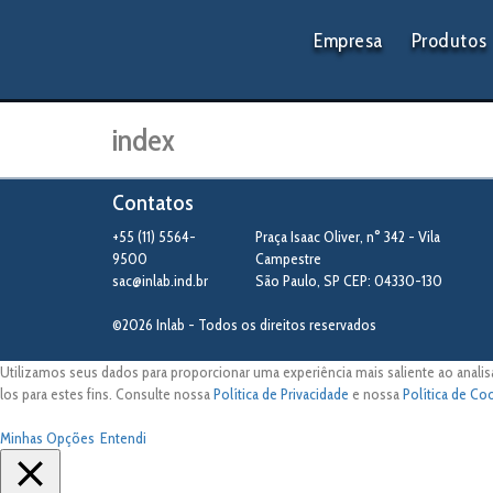
Empresa
Produtos
index
Contatos
+55 (11) 5564-
Praça Isaac Oliver, n° 342 - Vila
9500
Campestre
sac@inlab.ind.br
São Paulo
,
SP
CEP: 04330-130
©2026 Inlab - Todos os direitos reservados
Utilizamos seus dados para proporcionar uma experiência mais saliente ao analis
los para estes fins. Consulte nossa
Política de Privacidade
e nossa
Política de Co
Minhas Opções
Entendi