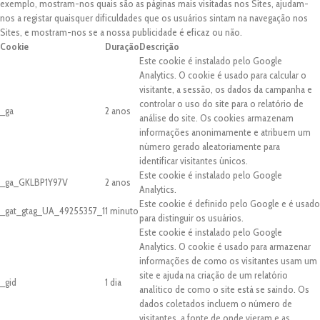
exemplo, mostram-nos quais são as páginas mais visitadas nos Sites, ajudam-
nos a registar quaisquer dificuldades que os usuários sintam na navegação nos
Sites, e mostram-nos se a nossa publicidade é eficaz ou não.
Cookie
Duração
Descrição
Este cookie é instalado pelo Google
Analytics. O cookie é usado para calcular o
visitante, a sessão, os dados da campanha e
controlar o uso do site para o relatório de
_ga
2 anos
análise do site. Os cookies armazenam
informações anonimamente e atribuem um
número gerado aleatoriamente para
identificar visitantes únicos.
Este cookie é instalado pelo Google
_ga_GKLBP1Y97V
2 anos
Analytics.
Este cookie é definido pelo Google e é usado
_gat_gtag_UA_49255357_1
1 minuto
para distinguir os usuários.
Este cookie é instalado pelo Google
Analytics. O cookie é usado para armazenar
informações de como os visitantes usam um
site e ajuda na criação de um relatório
_gid
1 dia
analítico de como o site está se saindo. Os
dados coletados incluem o número de
visitantes, a fonte de onde vieram e as