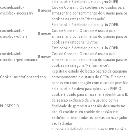
Este cookie é definido pelo plug-in GDPR
cookielawinfo-
Cookie Consent. Os cookies são usados para
11 meses
checkbox-necessary
armazenar o consentimento do usuário para os
cookies na categoria "Necessário".
Este cookie é definido pelo plug-in GDPR
cookielawinfo-
Cookie Consent. O cookie é usado para
11 meses
checkbox-others
armazenar o consentimento do usuário para os
cookies na categoria "Outros.
Este cookie é definido pelo plug-in GDPR
cookielawinfo-
Cookie Consent. O cookie é usado para
11 meses
checkbox-performance
armazenar o consentimento do usuário para os
cookies na categoria "Performance".
Registra o estado do botão padrão da categoria
CookieLawInfoConsent
1 ano
correspondente e o status do CCPA. Funciona
apenas em coordenação com o cookie primário.
Este cookie é nativo para aplicativos PHP. O
cookie é usado para armazenar e identificar o ID
de sessão exclusivo de um usuário com a
PHPSESSID
finalidade de gerenciar a sessão do usuário no
site. O cookie é um cookie de sessão e é
excluído quando todas as janelas do navegador
são fechadas.
O cookie é definido pelo plug-in GDPR Cookie