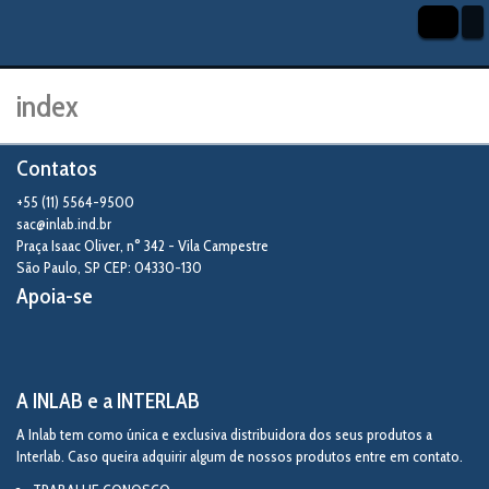
index
Contatos
+55 (11) 5564-9500
sac@inlab.ind.br
Praça Isaac Oliver, n° 342 - Vila Campestre
São Paulo
,
SP
CEP: 04330-130
Apoia-se
A INLAB e a INTERLAB
A Inlab tem como única e exclusiva distribuidora dos seus produtos a
Interlab. Caso queira adquirir algum de nossos produtos entre em contato.