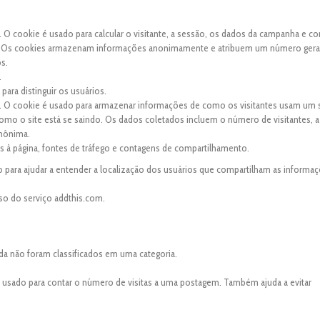
. O cookie é usado para calcular o visitante, a sessão, os dados da campanha e co
site. Os cookies armazenam informações anonimamente e atribuem um número ger
os.
.
para distinguir os usuários.
s. O cookie é usado para armazenar informações de como os visitantes usam um s
 como o site está se saindo. Os dados coletados incluem o número de visitantes, a
anônima.
tas à página, fontes de tráfego e contagens de compartilhamento.
 para ajudar a entender a localização dos usuários que compartilham as informaç
so do serviço addthis.com.
da não foram classificados em uma categoria.
é usado para contar o número de visitas a uma postagem. Também ajuda a evitar