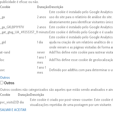
publicidade é eficaz ou não.
Cookie
Duração
Descrição
Este cookie é instalado pelo Google Analytics
_ga
2 anos
uso do site para o relatório de análise do 
aleatoriamente para identificar visitantes únic
_ga_GKLBP1Y97V
2 anos
Este cookie é instalado pelo Google Analytics
_gat_gtag_UA_49255357_1
1 minuto
Este cookie é definido pelo Google e é usado 
Este cookie é instalado pelo Google Analytic
_gid
1 dia
ajuda na criação de um relatório analítico de
onde vieram e as páginas visitadas de forma 
at-rand
never
AddThis define este cookie para rastrear visi
1 ano 1
loc
AddThis define esse cookie de geolocalização
mes
1 ano 1
uvc
Definido por addthis.com para determinar o u
mes
Outros
Outros
Outros cookies não categorizados são aqueles que estão sendo analisados e ain
Cookie
Duração
Descrição
Este cookie é criado por post-views-counter. Este cookie 
pvc_visits[0]
1 dia
visualizações repetidas de uma postagem por um visitante.
SALVAR E ACEITAR