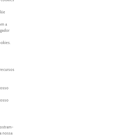
kie
com a
egador
okies.
 recursos
 nosso
 nosso
mostram-
 a nossa