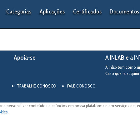
Categorias
Aplicações
Certificados
Documentos 
Apoia-se
A INLAB e a I
A Inlab tem como úni
Caso queira adquiri
TRABALHE CONOSCO
FALE CONOSCO
ar e personalizar conteúdos e anúncios em nossa plataforma e em serviços de terc
okies
.