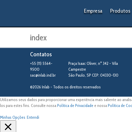
Empresa
Produtos
index
Contatos
+55 (11) 5564-
Praça Isaac Oliver, n° 342 - Vila
9500
Campestre
sac@inlab.ind.br
São Paulo
,
SP
CEP: 04330-130
©2026 Inlab - Todos os direitos reservados
Utilizamos seus dados para proporcionar uma experiência mais saliente ao analis
los para estes fins. Consulte nossa
Política de Privacidade
e nossa
Política de Co
Minhas Opções
Entendi