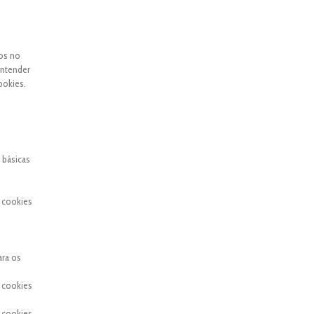
dos no
entender
ookies.
 básicas
 cookies
ara os
 cookies
 cookies