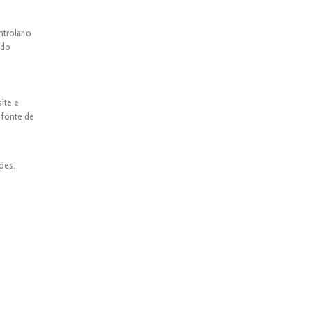
ntrolar o
ado
ite e
 fonte de
ões.