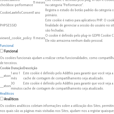
11 meses
checkbox-performance
na categoria "Performance".
Registra o estado do botão padrão da categori
CookieLawInfoConsent
1 ano
primário.
Este cookie é nativo para aplicativos PHP. O coo
PHPSESSID
finalidade de gerenciar a sessão do usuário no 
são fechadas.
O cookie é definido pelo plug-in GDPR Cookie C
viewed_cookie_policy
11 meses
Ele não armazena nenhum dado pessoal.
Funcional
Funcional
Os cookies funcionais ajudam a realizar certas funcionalidades, como compartilh
de terceiros.
Cookie
Duração
Descrição
1 ano 1
Este cookie é definido pelo Addthis para garantir que você veja 
__atuvc
mês
cache de contagem de compartilhamento seja atualizado.
30
Este cookie é definido pelo Addthis para garantir que você veja 
__atuvs
minutos
cache de contagem de compartilhamento seja atualizado.
Analíticos
Analíticos
Os cookies analíticos coletam informações sobre a utilização dos Sites, permit
nos quais são as páginas mais visitadas nos Sites, ajudam-nos a registar quaisq