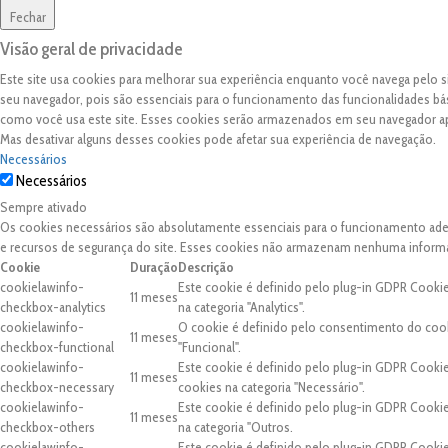
Fechar
Visão geral de privacidade
Este site usa cookies para melhorar sua experiência enquanto você navega pelo
seu navegador, pois são essenciais para o funcionamento das funcionalidades bá
como você usa este site. Esses cookies serão armazenados em seu navegador 
Mas desativar alguns desses cookies pode afetar sua experiência de navegação.
Necessários
Necessários
Sempre ativado
Os cookies necessários são absolutamente essenciais para o funcionamento adequ
e recursos de segurança do site. Esses cookies não armazenam nenhuma inform
Cookie
Duração
Descrição
cookielawinfo-
Este cookie é definido pelo plug-in GDPR Cooki
11 meses
checkbox-analytics
na categoria "Analytics".
cookielawinfo-
O cookie é definido pelo consentimento do cook
11 meses
checkbox-functional
"Funcional".
cookielawinfo-
Este cookie é definido pelo plug-in GDPR Cooki
11 meses
checkbox-necessary
cookies na categoria "Necessário".
cookielawinfo-
Este cookie é definido pelo plug-in GDPR Cooki
11 meses
checkbox-others
na categoria "Outros.
cookielawinfo-
Este cookie é definido pelo plug-in GDPR Cooki