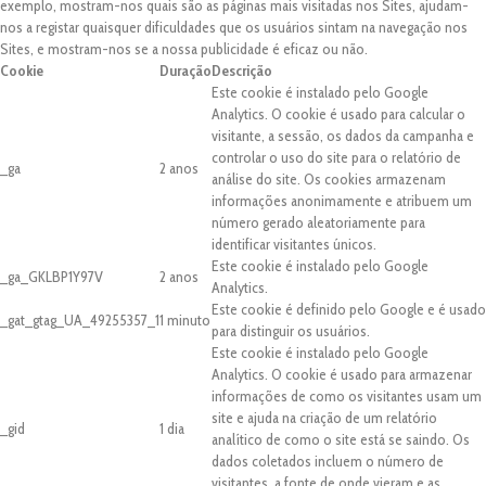
exemplo, mostram-nos quais são as páginas mais visitadas nos Sites, ajudam-
nos a registar quaisquer dificuldades que os usuários sintam na navegação nos
Sites, e mostram-nos se a nossa publicidade é eficaz ou não.
Cookie
Duração
Descrição
Este cookie é instalado pelo Google
Analytics. O cookie é usado para calcular o
visitante, a sessão, os dados da campanha e
controlar o uso do site para o relatório de
_ga
2 anos
análise do site. Os cookies armazenam
informações anonimamente e atribuem um
número gerado aleatoriamente para
identificar visitantes únicos.
Este cookie é instalado pelo Google
_ga_GKLBP1Y97V
2 anos
Analytics.
Este cookie é definido pelo Google e é usado
_gat_gtag_UA_49255357_1
1 minuto
para distinguir os usuários.
Este cookie é instalado pelo Google
Analytics. O cookie é usado para armazenar
informações de como os visitantes usam um
site e ajuda na criação de um relatório
_gid
1 dia
analítico de como o site está se saindo. Os
dados coletados incluem o número de
visitantes, a fonte de onde vieram e as