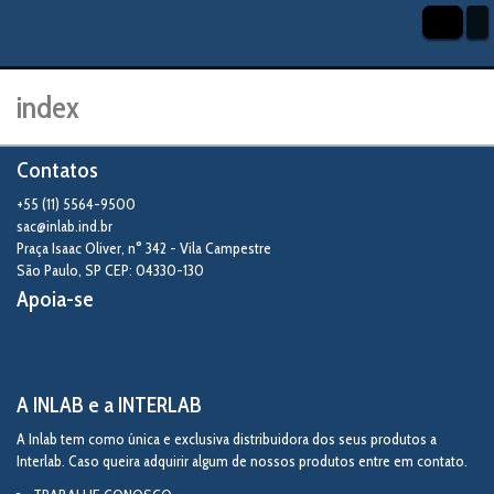
index
Contatos
+55 (11) 5564-9500
sac@inlab.ind.br
Praça Isaac Oliver, n° 342 - Vila Campestre
São Paulo
,
SP
CEP: 04330-130
Apoia-se
A INLAB e a INTERLAB
A Inlab tem como única e exclusiva distribuidora dos seus produtos a
Interlab. Caso queira adquirir algum de nossos produtos entre em contato.