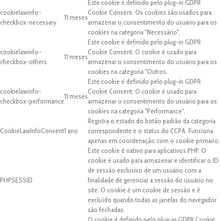
Este cookie é definido pelo plug-in GDPR
cookielawinfo-
Cookie Consent. Os cookies são usados para
11 meses
checkbox-necessary
armazenar o consentimento do usuário para os
cookies na categoria "Necessário".
Este cookie é definido pelo plug-in GDPR
cookielawinfo-
Cookie Consent. O cookie é usado para
11 meses
checkbox-others
armazenar o consentimento do usuário para os
cookies na categoria "Outros.
Este cookie é definido pelo plug-in GDPR
cookielawinfo-
Cookie Consent. O cookie é usado para
11 meses
checkbox-performance
armazenar o consentimento do usuário para os
cookies na categoria "Performance".
Registra o estado do botão padrão da categoria
CookieLawInfoConsent
1 ano
correspondente e o status do CCPA. Funciona
apenas em coordenação com o cookie primário.
Este cookie é nativo para aplicativos PHP. O
cookie é usado para armazenar e identificar o ID
de sessão exclusivo de um usuário com a
PHPSESSID
finalidade de gerenciar a sessão do usuário no
site. O cookie é um cookie de sessão e é
excluído quando todas as janelas do navegador
são fechadas.
O cookie é definido pelo plug-in GDPR Cookie