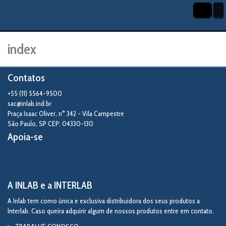
index
Contatos
+55 (11) 5564-9500
sac@inlab.ind.br
Praça Isaac Oliver, n° 342 - Vila Campestre
São Paulo
,
SP
CEP: 04330-130
Apoia-se
A INLAB e a INTERLAB
A Inlab tem como única e exclusiva distribuidora dos seus produtos a
Interlab. Caso queira adquirir algum de nossos produtos entre em contato.