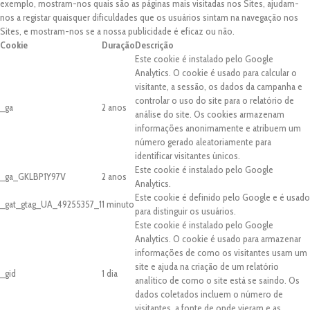
exemplo, mostram-nos quais são as páginas mais visitadas nos Sites, ajudam-
nos a registar quaisquer dificuldades que os usuários sintam na navegação nos
Sites, e mostram-nos se a nossa publicidade é eficaz ou não.
Cookie
Duração
Descrição
Este cookie é instalado pelo Google
Analytics. O cookie é usado para calcular o
visitante, a sessão, os dados da campanha e
controlar o uso do site para o relatório de
_ga
2 anos
análise do site. Os cookies armazenam
informações anonimamente e atribuem um
número gerado aleatoriamente para
identificar visitantes únicos.
Este cookie é instalado pelo Google
_ga_GKLBP1Y97V
2 anos
Analytics.
Este cookie é definido pelo Google e é usado
_gat_gtag_UA_49255357_1
1 minuto
para distinguir os usuários.
Este cookie é instalado pelo Google
Analytics. O cookie é usado para armazenar
informações de como os visitantes usam um
site e ajuda na criação de um relatório
_gid
1 dia
analítico de como o site está se saindo. Os
dados coletados incluem o número de
visitantes, a fonte de onde vieram e as