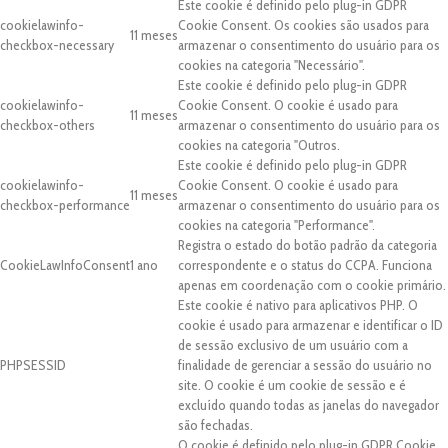
Este cookie é definido pelo plug-in GDPR
cookielawinfo-
Cookie Consent. Os cookies são usados para
11 meses
checkbox-necessary
armazenar o consentimento do usuário para os
cookies na categoria "Necessário".
Este cookie é definido pelo plug-in GDPR
cookielawinfo-
Cookie Consent. O cookie é usado para
11 meses
checkbox-others
armazenar o consentimento do usuário para os
cookies na categoria "Outros.
Este cookie é definido pelo plug-in GDPR
cookielawinfo-
Cookie Consent. O cookie é usado para
11 meses
checkbox-performance
armazenar o consentimento do usuário para os
cookies na categoria "Performance".
Registra o estado do botão padrão da categoria
CookieLawInfoConsent
1 ano
correspondente e o status do CCPA. Funciona
apenas em coordenação com o cookie primário.
Este cookie é nativo para aplicativos PHP. O
cookie é usado para armazenar e identificar o ID
de sessão exclusivo de um usuário com a
PHPSESSID
finalidade de gerenciar a sessão do usuário no
site. O cookie é um cookie de sessão e é
excluído quando todas as janelas do navegador
são fechadas.
O cookie é definido pelo plug-in GDPR Cookie