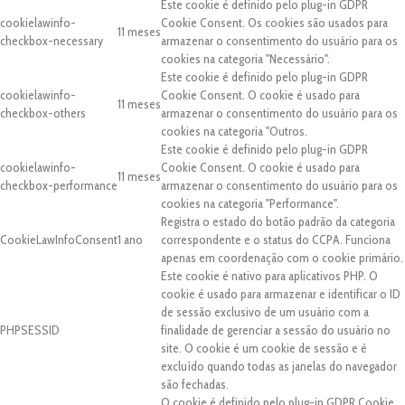
Este cookie é definido pelo plug-in GDPR
cookielawinfo-
Cookie Consent. Os cookies são usados para
11 meses
checkbox-necessary
armazenar o consentimento do usuário para os
cookies na categoria "Necessário".
Este cookie é definido pelo plug-in GDPR
cookielawinfo-
Cookie Consent. O cookie é usado para
11 meses
checkbox-others
armazenar o consentimento do usuário para os
cookies na categoria "Outros.
Este cookie é definido pelo plug-in GDPR
cookielawinfo-
Cookie Consent. O cookie é usado para
11 meses
checkbox-performance
armazenar o consentimento do usuário para os
cookies na categoria "Performance".
Registra o estado do botão padrão da categoria
CookieLawInfoConsent
1 ano
correspondente e o status do CCPA. Funciona
apenas em coordenação com o cookie primário.
Este cookie é nativo para aplicativos PHP. O
cookie é usado para armazenar e identificar o ID
de sessão exclusivo de um usuário com a
PHPSESSID
finalidade de gerenciar a sessão do usuário no
site. O cookie é um cookie de sessão e é
excluído quando todas as janelas do navegador
são fechadas.
O cookie é definido pelo plug-in GDPR Cookie