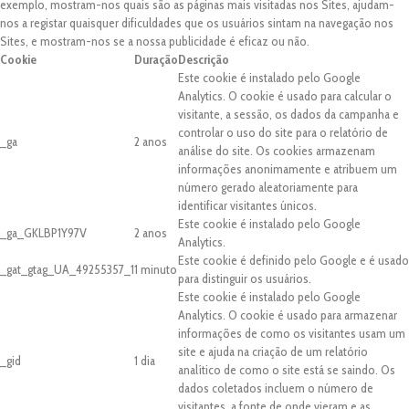
exemplo, mostram-nos quais são as páginas mais visitadas nos Sites, ajudam-
nos a registar quaisquer dificuldades que os usuários sintam na navegação nos
Sites, e mostram-nos se a nossa publicidade é eficaz ou não.
Cookie
Duração
Descrição
Este cookie é instalado pelo Google
Analytics. O cookie é usado para calcular o
visitante, a sessão, os dados da campanha e
controlar o uso do site para o relatório de
_ga
2 anos
análise do site. Os cookies armazenam
informações anonimamente e atribuem um
número gerado aleatoriamente para
identificar visitantes únicos.
Este cookie é instalado pelo Google
_ga_GKLBP1Y97V
2 anos
Analytics.
Este cookie é definido pelo Google e é usado
_gat_gtag_UA_49255357_1
1 minuto
para distinguir os usuários.
Este cookie é instalado pelo Google
Analytics. O cookie é usado para armazenar
informações de como os visitantes usam um
site e ajuda na criação de um relatório
_gid
1 dia
analítico de como o site está se saindo. Os
dados coletados incluem o número de
visitantes, a fonte de onde vieram e as