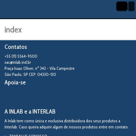
index
Contatos
+55 (11) 5564-9500
sac@inlab.ind.br
Praça Isaac Oliver, n° 342 - Vila Campestre
São Paulo
,
SP
CEP: 04330-130
Apoia-se
A INLAB e a INTERLAB
A Inlab tem como única e exclusiva distribuidora dos seus produtos a
Interlab. Caso queira adquirir algum de nossos produtos entre em contato.