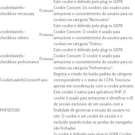
Este cookie é definido pelo plug-in GDPR
cookielawinfo-
Cookie Consent. Os cookies são usados para
11 meses
checkbox-necessary
armazenar o consentimento do usuário para os
cookies na categoria "Necessário".
Este cookie é definido pelo plug-in GDPR
cookielawinfo-
Cookie Consent. O cookie é usado para
11 meses
checkbox-others
armazenar o consentimento do usuário para os
cookies na categoria "Outros.
Este cookie é definido pelo plug-in GDPR
cookielawinfo-
Cookie Consent. O cookie é usado para
11 meses
checkbox-performance
armazenar o consentimento do usuário para os
cookies na categoria "Performance".
Registra o estado do botão padrão da categoria
CookieLawInfoConsent
1 ano
correspondente e o status do CCPA. Funciona
apenas em coordenação com o cookie primário.
Este cookie é nativo para aplicativos PHP. O
cookie é usado para armazenar e identificar o ID
de sessão exclusivo de um usuário com a
PHPSESSID
finalidade de gerenciar a sessão do usuário no
site. O cookie é um cookie de sessão e é
excluído quando todas as janelas do navegador
são fechadas.
O cookie é definido pelo plug-in GDPR Cookie