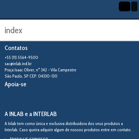
index
Contatos
+55 (11) 5564-9500
sac@inlab.ind.br
Praça Isaac Oliver, n° 342 - Vila Campestre
São Paulo
,
SP
CEP: 04330-130
Apoia-se
A INLAB e a INTERLAB
A Inlab tem como única e exclusiva distribuidora dos seus produtos a
Interlab. Caso queira adquirir algum de nossos produtos entre em contato.