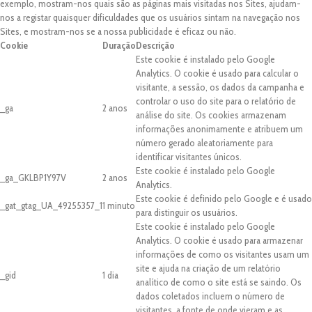
exemplo, mostram-nos quais são as páginas mais visitadas nos Sites, ajudam-
nos a registar quaisquer dificuldades que os usuários sintam na navegação nos
Sites, e mostram-nos se a nossa publicidade é eficaz ou não.
Cookie
Duração
Descrição
Este cookie é instalado pelo Google
Analytics. O cookie é usado para calcular o
visitante, a sessão, os dados da campanha e
controlar o uso do site para o relatório de
_ga
2 anos
análise do site. Os cookies armazenam
informações anonimamente e atribuem um
número gerado aleatoriamente para
identificar visitantes únicos.
Este cookie é instalado pelo Google
_ga_GKLBP1Y97V
2 anos
Analytics.
Este cookie é definido pelo Google e é usado
_gat_gtag_UA_49255357_1
1 minuto
para distinguir os usuários.
Este cookie é instalado pelo Google
Analytics. O cookie é usado para armazenar
informações de como os visitantes usam um
site e ajuda na criação de um relatório
_gid
1 dia
analítico de como o site está se saindo. Os
dados coletados incluem o número de
visitantes, a fonte de onde vieram e as