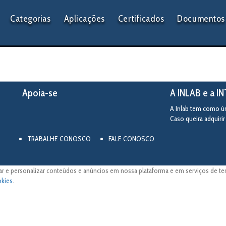
Categorias
Aplicações
Certificados
Documentos 
Apoia-se
A INLAB e a I
A Inlab tem como úni
Caso queira adquiri
TRABALHE CONOSCO
FALE CONOSCO
ar e personalizar conteúdos e anúncios em nossa plataforma e em serviços de terc
okies
.