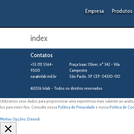
Empresa
Produtos
index
Contatos
+55 (11) 5564-
Praça Isaac Oliver, n° 342 - Vila
9500
Campestre
sac@inlab.ind.br
São Paulo
,
SP
CEP: 04330-130
©2026 Inlab - Todos os direitos reservados
Utilizamos seus dados para proporcionar uma experiência mais saliente ao analis
los para estes fins. Consulte nossa
Política de Privacidade
e nossa
Política de Co
Minhas Opções
Entendi