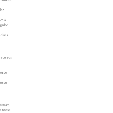
kie
com a
egador
okies.
 recursos
 nosso
 nosso
mostram-
 a nossa