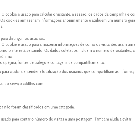
. O cookie é usado para calcular o visitante, a sessão, os dados da campanha e co
site. Os cookies armazenam informações anonimamente e atribuem um número ger
os.
.
para distinguir os usuários.
s. O cookie é usado para armazenar informações de como os visitantes usam um s
 como o site está se saindo. Os dados coletados incluem o número de visitantes, a
anônima.
tas à página, fontes de tráfego e contagens de compartilhamento.
 para ajudar a entender a localização dos usuários que compartilham as informaç
so do serviço addthis.com.
da não foram classificados em uma categoria.
é usado para contar o número de visitas a uma postagem. Também ajuda a evitar