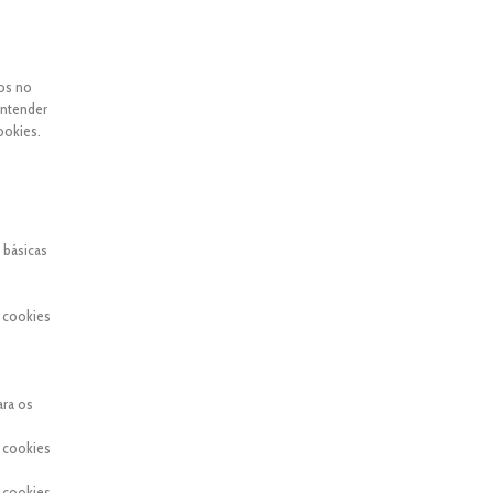
dos no
entender
ookies.
 básicas
 cookies
ara os
 cookies
 cookies