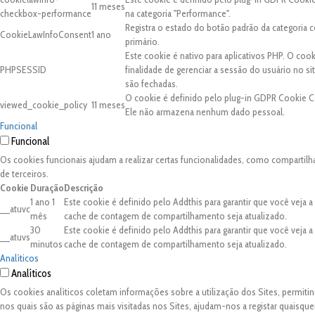
11 meses
checkbox-performance
na categoria "Performance".
Registra o estado do botão padrão da categori
CookieLawInfoConsent
1 ano
primário.
Este cookie é nativo para aplicativos PHP. O coo
PHPSESSID
finalidade de gerenciar a sessão do usuário no 
são fechadas.
O cookie é definido pelo plug-in GDPR Cookie C
viewed_cookie_policy
11 meses
Ele não armazena nenhum dado pessoal.
Funcional
Funcional
Os cookies funcionais ajudam a realizar certas funcionalidades, como compartilh
de terceiros.
Cookie
Duração
Descrição
1 ano 1
Este cookie é definido pelo Addthis para garantir que você veja 
__atuvc
mês
cache de contagem de compartilhamento seja atualizado.
30
Este cookie é definido pelo Addthis para garantir que você veja 
__atuvs
minutos
cache de contagem de compartilhamento seja atualizado.
Analíticos
Analíticos
Os cookies analíticos coletam informações sobre a utilização dos Sites, permit
nos quais são as páginas mais visitadas nos Sites, ajudam-nos a registar quaisq