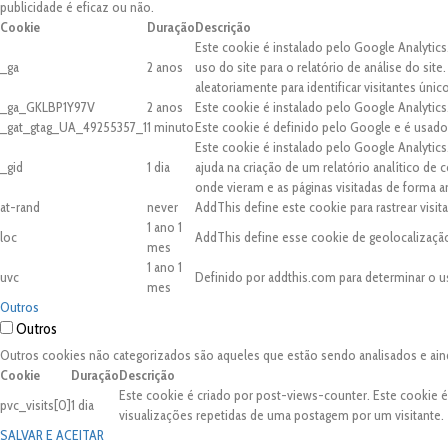
publicidade é eficaz ou não.
Cookie
Duração
Descrição
Este cookie é instalado pelo Google Analytics
_ga
2 anos
uso do site para o relatório de análise do 
aleatoriamente para identificar visitantes únic
_ga_GKLBP1Y97V
2 anos
Este cookie é instalado pelo Google Analytics
_gat_gtag_UA_49255357_1
1 minuto
Este cookie é definido pelo Google e é usado 
Este cookie é instalado pelo Google Analytic
_gid
1 dia
ajuda na criação de um relatório analítico de
onde vieram e as páginas visitadas de forma 
at-rand
never
AddThis define este cookie para rastrear visi
1 ano 1
loc
AddThis define esse cookie de geolocalização
mes
1 ano 1
uvc
Definido por addthis.com para determinar o u
mes
Outros
Outros
Outros cookies não categorizados são aqueles que estão sendo analisados e ain
Cookie
Duração
Descrição
Este cookie é criado por post-views-counter. Este cookie 
pvc_visits[0]
1 dia
visualizações repetidas de uma postagem por um visitante.
SALVAR E ACEITAR