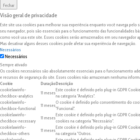
Fechar
Visão geral de privacidade
Este site usa cookies para melhorar sua experiência enquanto você navega pelo
seu navegador, pois são essenciais para o funcionamento das funcionalidades bá
como você usa este site. Esses cookies serão armazenados em seu navegador 
Mas desativar alguns desses cookies pode afetar sua experiência de navegação.
Necessários
Necessários
Sempre ativado
Os cookies necessários são absolutamente essenciais para o funcionamento adequ
e recursos de segurança do site. Esses cookies não armazenam nenhuma inform
Cookie
Duração
Descrição
cookielawinfo-
Este cookie é definido pelo plug-in GDPR Cooki
11 meses
checkbox-analytics
na categoria "Analytics".
cookielawinfo-
O cookie é definido pelo consentimento do cook
11 meses
checkbox-functional
"Funcional".
cookielawinfo-
Este cookie é definido pelo plug-in GDPR Cooki
11 meses
checkbox-necessary
cookies na categoria "Necessário".
cookielawinfo-
Este cookie é definido pelo plug-in GDPR Cooki
11 meses
checkbox-others
na categoria "Outros.
cookielawinfo-
Este cookie é definido pelo plug-in GDPR Cooki