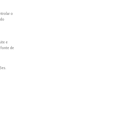
ntrolar o
ado
ite e
 fonte de
ões.