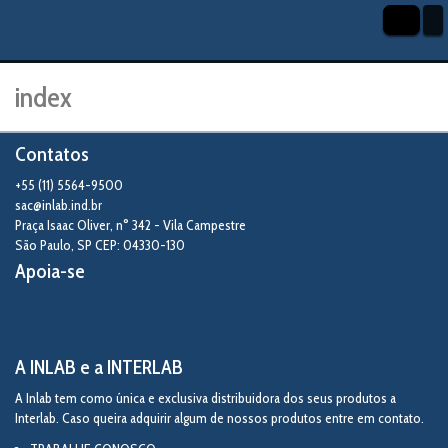
index
Contatos
+55 (11) 5564-9500
sac@inlab.ind.br
Praça Isaac Oliver, n° 342 - Vila Campestre
São Paulo
,
SP
CEP: 04330-130
Apoia-se
A INLAB e a INTERLAB
A Inlab tem como única e exclusiva distribuidora dos seus produtos a
Interlab. Caso queira adquirir algum de nossos produtos entre em contato.