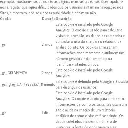
exemplo, mostram-nos quais são as páginas mais visitadas nos Sites, ajudam-
nos a registar quaisquer dificuldades que os usuários sintam na navegação nos
Sites, e mostram-nos se a nossa publicidade é eficaz ou não.
Cookie
Duração
Descrição
Este cookie é instalado pelo Google
Analytics. O cookie é usado para calcular o
visitante, a sessão, os dados da campanha e
controlar o uso do site para o relatório de
_ga
2 anos
análise do site. Os cookies armazenam
informações anonimamente e atribuem um
número gerado aleatoriamente para
identificar visitantes únicos.
Este cookie é instalado pelo Google
_ga_GKLBP1Y97V
2 anos
Analytics.
Este cookie é definido pelo Google e é usado
_gat_gtag_UA_49255357_1
1 minuto
para distinguir os usuários.
Este cookie é instalado pelo Google
Analytics. O cookie é usado para armazenar
informações de como os visitantes usam um
site e ajuda na criação de um relatório
_gid
1 dia
analítico de como o site está se saindo. Os
dados coletados incluem o número de
visitantes, a fonte de onde vieram e as