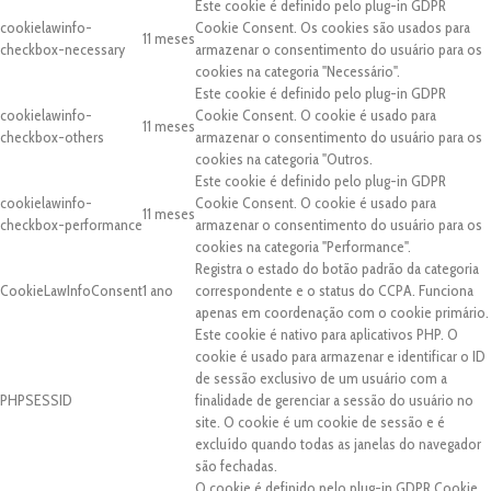
Este cookie é definido pelo plug-in GDPR
cookielawinfo-
Cookie Consent. Os cookies são usados para
11 meses
checkbox-necessary
armazenar o consentimento do usuário para os
cookies na categoria "Necessário".
Este cookie é definido pelo plug-in GDPR
cookielawinfo-
Cookie Consent. O cookie é usado para
11 meses
checkbox-others
armazenar o consentimento do usuário para os
cookies na categoria "Outros.
Este cookie é definido pelo plug-in GDPR
cookielawinfo-
Cookie Consent. O cookie é usado para
11 meses
checkbox-performance
armazenar o consentimento do usuário para os
cookies na categoria "Performance".
Registra o estado do botão padrão da categoria
CookieLawInfoConsent
1 ano
correspondente e o status do CCPA. Funciona
apenas em coordenação com o cookie primário.
Este cookie é nativo para aplicativos PHP. O
cookie é usado para armazenar e identificar o ID
de sessão exclusivo de um usuário com a
PHPSESSID
finalidade de gerenciar a sessão do usuário no
site. O cookie é um cookie de sessão e é
excluído quando todas as janelas do navegador
são fechadas.
O cookie é definido pelo plug-in GDPR Cookie