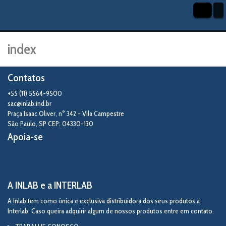
index
Contatos
+55 (11) 5564-9500
sac@inlab.ind.br
Praça Isaac Oliver, n° 342 - Vila Campestre
São Paulo
,
SP
CEP: 04330-130
Apoia-se
A INLAB e a INTERLAB
A Inlab tem como única e exclusiva distribuidora dos seus produtos a
Interlab. Caso queira adquirir algum de nossos produtos entre em contato.