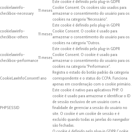
Este cookie é definido pelo plug-in GDPR
cookielawinfo-
Cookie Consent. Os cookies são usados para
11 meses
checkbox-necessary
armazenar o consentimento do usuário para os
cookies na categoria "Necessário".
Este cookie é definido pelo plug-in GDPR
cookielawinfo-
Cookie Consent. O cookie é usado para
11 meses
checkbox-others
armazenar o consentimento do usuário para os
cookies na categoria "Outros.
Este cookie é definido pelo plug-in GDPR
cookielawinfo-
Cookie Consent. O cookie é usado para
11 meses
checkbox-performance
armazenar o consentimento do usuário para os
cookies na categoria "Performance".
Registra o estado do botão padrão da categoria
CookieLawInfoConsent
1 ano
correspondente e o status do CCPA. Funciona
apenas em coordenação com o cookie primário.
Este cookie é nativo para aplicativos PHP. O
cookie é usado para armazenar e identificar o ID
de sessão exclusivo de um usuário com a
PHPSESSID
finalidade de gerenciar a sessão do usuário no
site. O cookie é um cookie de sessão e é
excluído quando todas as janelas do navegador
são fechadas.
O cookie é definido pelo plug-in GDPR Cookie