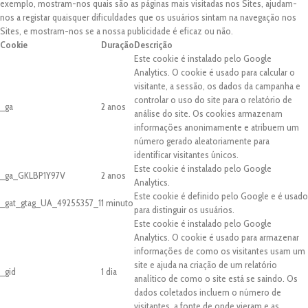
exemplo, mostram-nos quais são as páginas mais visitadas nos Sites, ajudam-
nos a registar quaisquer dificuldades que os usuários sintam na navegação nos
Sites, e mostram-nos se a nossa publicidade é eficaz ou não.
Cookie
Duração
Descrição
Este cookie é instalado pelo Google
Analytics. O cookie é usado para calcular o
visitante, a sessão, os dados da campanha e
controlar o uso do site para o relatório de
_ga
2 anos
análise do site. Os cookies armazenam
informações anonimamente e atribuem um
número gerado aleatoriamente para
identificar visitantes únicos.
Este cookie é instalado pelo Google
_ga_GKLBP1Y97V
2 anos
Analytics.
Este cookie é definido pelo Google e é usado
_gat_gtag_UA_49255357_1
1 minuto
para distinguir os usuários.
Este cookie é instalado pelo Google
Analytics. O cookie é usado para armazenar
informações de como os visitantes usam um
site e ajuda na criação de um relatório
_gid
1 dia
analítico de como o site está se saindo. Os
dados coletados incluem o número de
visitantes, a fonte de onde vieram e as