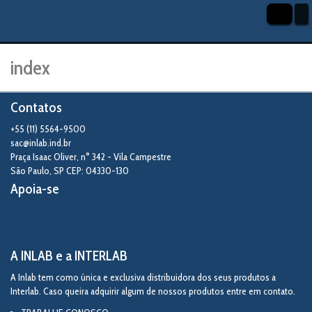
index
Contatos
+55 (11) 5564-9500
sac@inlab.ind.br
Praça Isaac Oliver, n° 342 - Vila Campestre
São Paulo
,
SP
CEP: 04330-130
Apoia-se
A INLAB e a INTERLAB
A Inlab tem como única e exclusiva distribuidora dos seus produtos a
Interlab. Caso queira adquirir algum de nossos produtos entre em contato.