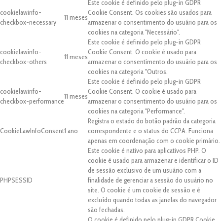
Este cookie é definido pelo plug-in GDPR
cookielawinfo-
Cookie Consent. Os cookies são usados para
11 meses
checkbox-necessary
armazenar o consentimento do usuário para os
cookies na categoria "Necessário".
Este cookie é definido pelo plug-in GDPR
cookielawinfo-
Cookie Consent. O cookie é usado para
11 meses
checkbox-others
armazenar o consentimento do usuário para os
cookies na categoria "Outros.
Este cookie é definido pelo plug-in GDPR
cookielawinfo-
Cookie Consent. O cookie é usado para
11 meses
checkbox-performance
armazenar o consentimento do usuário para os
cookies na categoria "Performance".
Registra o estado do botão padrão da categoria
CookieLawInfoConsent
1 ano
correspondente e o status do CCPA. Funciona
apenas em coordenação com o cookie primário.
Este cookie é nativo para aplicativos PHP. O
cookie é usado para armazenar e identificar o ID
de sessão exclusivo de um usuário com a
PHPSESSID
finalidade de gerenciar a sessão do usuário no
site. O cookie é um cookie de sessão e é
excluído quando todas as janelas do navegador
são fechadas.
O cookie é definido pelo plug-in GDPR Cookie