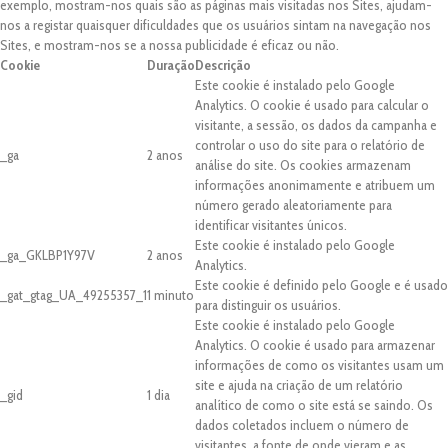
exemplo, mostram-nos quais são as páginas mais visitadas nos Sites, ajudam-
nos a registar quaisquer dificuldades que os usuários sintam na navegação nos
Sites, e mostram-nos se a nossa publicidade é eficaz ou não.
Cookie
Duração
Descrição
Este cookie é instalado pelo Google
Analytics. O cookie é usado para calcular o
visitante, a sessão, os dados da campanha e
controlar o uso do site para o relatório de
_ga
2 anos
análise do site. Os cookies armazenam
informações anonimamente e atribuem um
número gerado aleatoriamente para
identificar visitantes únicos.
Este cookie é instalado pelo Google
_ga_GKLBP1Y97V
2 anos
Analytics.
Este cookie é definido pelo Google e é usado
_gat_gtag_UA_49255357_1
1 minuto
para distinguir os usuários.
Este cookie é instalado pelo Google
Analytics. O cookie é usado para armazenar
informações de como os visitantes usam um
site e ajuda na criação de um relatório
_gid
1 dia
analítico de como o site está se saindo. Os
dados coletados incluem o número de
visitantes, a fonte de onde vieram e as