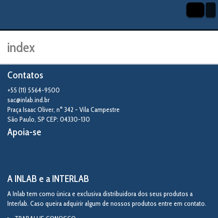
index
Contatos
+55 (11) 5564-9500
sac@inlab.ind.br
Praça Isaac Oliver, n° 342 - Vila Campestre
São Paulo
,
SP
CEP: 04330-130
Apoia-se
A INLAB e a INTERLAB
A Inlab tem como única e exclusiva distribuidora dos seus produtos a
Interlab. Caso queira adquirir algum de nossos produtos entre em contato.