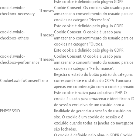
Este cookie é definido pelo plug-in GDPR
cookielawinfo-
Cookie Consent. Os cookies são usados para
11 meses
checkbox-necessary
armazenar o consentimento do usuário para os
cookies na categoria "Necessário".
Este cookie é definido pelo plug-in GDPR
cookielawinfo-
Cookie Consent. O cookie é usado para
11 meses
checkbox-others
armazenar o consentimento do usuário para os
cookies na categoria "Outros.
Este cookie é definido pelo plug-in GDPR
cookielawinfo-
Cookie Consent. O cookie é usado para
11 meses
checkbox-performance
armazenar o consentimento do usuário para os
cookies na categoria "Performance".
Registra o estado do botão padrão da categoria
CookieLawInfoConsent
1 ano
correspondente e o status do CCPA. Funciona
apenas em coordenação com o cookie primário.
Este cookie é nativo para aplicativos PHP. O
cookie é usado para armazenar e identificar o ID
de sessão exclusivo de um usuário com a
PHPSESSID
finalidade de gerenciar a sessão do usuário no
site. O cookie é um cookie de sessão e é
excluído quando todas as janelas do navegador
são fechadas.
O cookie é definido pelo plug-in GDPR Cookie