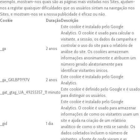
exemplo, mostram-nos quais são as páginas mais visitadas nos Sites, ajudam-
nos a registar quaisquer dificuldades que os usuários sintam na navegação nos
Sites, e mostram-nos se a nossa publicidade é eficaz ou não.
Cookie
Duração
Descrição
Este cookie é instalado pelo Google
Analytics. O cookie é usado para calcular o
visitante, a sessão, os dados da campanha e
controlar o uso do site para o relatório de
_ga
2 anos
análise do site. Os cookies armazenam
informações anonimamente e atribuem um
número gerado aleatoriamente para
identificar visitantes únicos.
Este cookie é instalado pelo Google
_ga_GKLBP1Y97V
2 anos
Analytics.
Este cookie é definido pelo Google e é usado
_gat_gtag_UA_49255357_1
1 minuto
para distinguir os usuários.
Este cookie é instalado pelo Google
Analytics. O cookie é usado para armazenar
informações de como os visitantes usam um
site e ajuda na criação de um relatório
_gid
1 dia
analítico de como o site está se saindo. Os
dados coletados incluem o número de
visitantes, a fonte de onde vieram e as