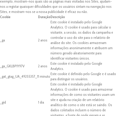
exemplo, mostram-nos quais são as páginas mais visitadas nos Sites, ajudam-
nos a registar quaisquer dificuldades que os usuários sintam na navegação nos
Sites, e mostram-nos se a nossa publicidade é eficaz ou não.
Cookie
Duração
Descrição
Este cookie é instalado pelo Google
Analytics. O cookie é usado para calcular o
visitante, a sessão, os dados da campanha e
controlar o uso do site para o relatório de
_ga
2 anos
análise do site. Os cookies armazenam
informações anonimamente e atribuem um
número gerado aleatoriamente para
identificar visitantes únicos.
Este cookie é instalado pelo Google
_ga_GKLBP1Y97V
2 anos
Analytics.
Este cookie é definido pelo Google e é usado
_gat_gtag_UA_49255357_1
1 minuto
para distinguir os usuários.
Este cookie é instalado pelo Google
Analytics. O cookie é usado para armazenar
informações de como os visitantes usam um
site e ajuda na criação de um relatório
_gid
1 dia
analítico de como o site está se saindo. Os
dados coletados incluem o número de
visitantes, a fonte de onde vieram e as