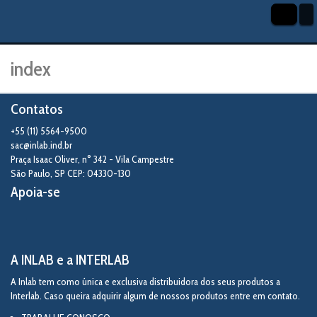
index
Contatos
+55 (11) 5564-9500
sac@inlab.ind.br
Praça Isaac Oliver, n° 342 - Vila Campestre
São Paulo
,
SP
CEP: 04330-130
Apoia-se
A INLAB e a INTERLAB
A Inlab tem como única e exclusiva distribuidora dos seus produtos a
Interlab. Caso queira adquirir algum de nossos produtos entre em contato.