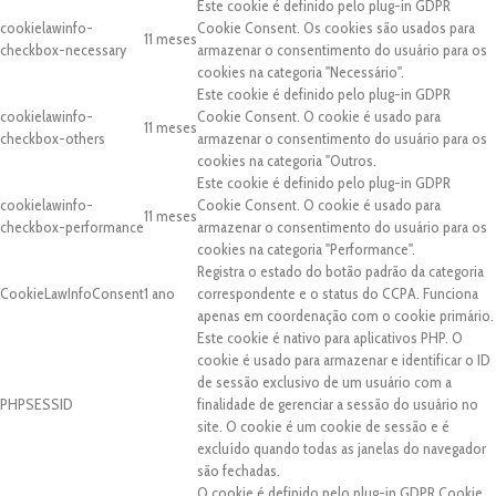
Este cookie é definido pelo plug-in GDPR
cookielawinfo-
Cookie Consent. Os cookies são usados para
11 meses
checkbox-necessary
armazenar o consentimento do usuário para os
cookies na categoria "Necessário".
Este cookie é definido pelo plug-in GDPR
cookielawinfo-
Cookie Consent. O cookie é usado para
11 meses
checkbox-others
armazenar o consentimento do usuário para os
cookies na categoria "Outros.
Este cookie é definido pelo plug-in GDPR
cookielawinfo-
Cookie Consent. O cookie é usado para
11 meses
checkbox-performance
armazenar o consentimento do usuário para os
cookies na categoria "Performance".
Registra o estado do botão padrão da categoria
CookieLawInfoConsent
1 ano
correspondente e o status do CCPA. Funciona
apenas em coordenação com o cookie primário.
Este cookie é nativo para aplicativos PHP. O
cookie é usado para armazenar e identificar o ID
de sessão exclusivo de um usuário com a
PHPSESSID
finalidade de gerenciar a sessão do usuário no
site. O cookie é um cookie de sessão e é
excluído quando todas as janelas do navegador
são fechadas.
O cookie é definido pelo plug-in GDPR Cookie