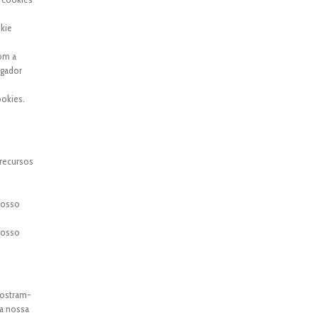
kie
com a
egador
okies.
 recursos
 nosso
 nosso
mostram-
 a nossa