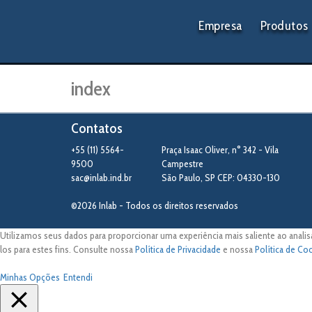
Empresa
Produtos
index
Contatos
+55 (11) 5564-
Praça Isaac Oliver, n° 342 - Vila
9500
Campestre
sac@inlab.ind.br
São Paulo
,
SP
CEP: 04330-130
©2026 Inlab - Todos os direitos reservados
Utilizamos seus dados para proporcionar uma experiência mais saliente ao analis
los para estes fins. Consulte nossa
Política de Privacidade
e nossa
Política de Co
Minhas Opções
Entendi