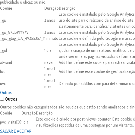
publicidade é eficaz ou não.
Cookie
Duração
Descrição
Este cookie é instalado pelo Google Analytics
_ga
2 anos
uso do site para o relatório de análise do 
aleatoriamente para identificar visitantes únic
_ga_GKLBP1Y97V
2 anos
Este cookie é instalado pelo Google Analytics
_gat_gtag_UA_49255357_1
1 minuto
Este cookie é definido pelo Google e é usado 
Este cookie é instalado pelo Google Analytic
_gid
1 dia
ajuda na criação de um relatório analítico de
onde vieram e as páginas visitadas de forma 
at-rand
never
AddThis define este cookie para rastrear visi
1 ano 1
loc
AddThis define esse cookie de geolocalização
mes
1 ano 1
uvc
Definido por addthis.com para determinar o u
mes
Outros
Outros
Outros cookies não categorizados são aqueles que estão sendo analisados e ain
Cookie
Duração
Descrição
Este cookie é criado por post-views-counter. Este cookie 
pvc_visits[0]
1 dia
visualizações repetidas de uma postagem por um visitante.
SALVAR E ACEITAR