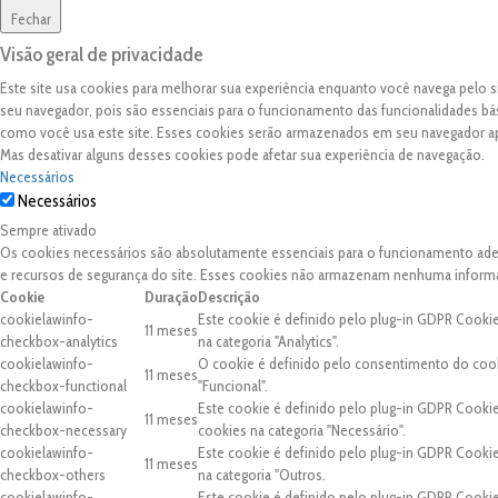
Fechar
Visão geral de privacidade
Este site usa cookies para melhorar sua experiência enquanto você navega pelo
seu navegador, pois são essenciais para o funcionamento das funcionalidades bá
como você usa este site. Esses cookies serão armazenados em seu navegador 
Mas desativar alguns desses cookies pode afetar sua experiência de navegação.
Necessários
Necessários
Sempre ativado
Os cookies necessários são absolutamente essenciais para o funcionamento adequ
e recursos de segurança do site. Esses cookies não armazenam nenhuma inform
Cookie
Duração
Descrição
cookielawinfo-
Este cookie é definido pelo plug-in GDPR Cooki
11 meses
checkbox-analytics
na categoria "Analytics".
cookielawinfo-
O cookie é definido pelo consentimento do cook
11 meses
checkbox-functional
"Funcional".
cookielawinfo-
Este cookie é definido pelo plug-in GDPR Cooki
11 meses
checkbox-necessary
cookies na categoria "Necessário".
cookielawinfo-
Este cookie é definido pelo plug-in GDPR Cooki
11 meses
checkbox-others
na categoria "Outros.
cookielawinfo-
Este cookie é definido pelo plug-in GDPR Cooki