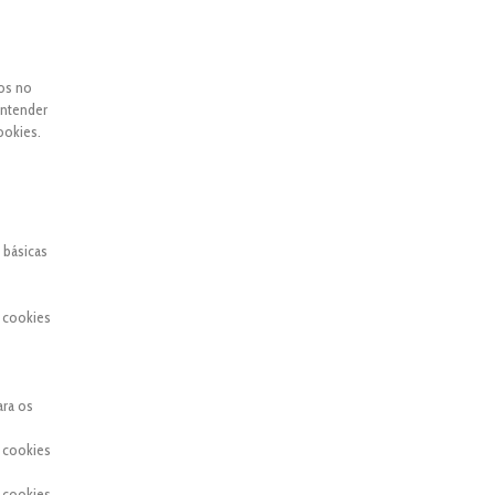
dos no
entender
ookies.
 básicas
 cookies
ara os
 cookies
 cookies