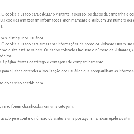
. O cookie é usado para calcular o visitante, a sessão, os dados da campanha e co
site. Os cookies armazenam informações anonimamente e atribuem um número ger
os.
.
para distinguir os usuários.
s. O cookie é usado para armazenar informações de como os visitantes usam um s
 como o site está se saindo. Os dados coletados incluem o número de visitantes, a
anônima.
tas à página, fontes de tráfego e contagens de compartilhamento.
 para ajudar a entender a localização dos usuários que compartilham as informaç
so do serviço addthis.com.
da não foram classificados em uma categoria.
é usado para contar o número de visitas a uma postagem. Também ajuda a evitar