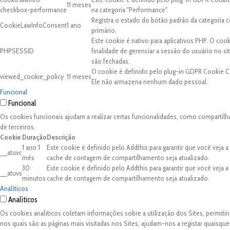
11 meses
checkbox-performance
na categoria "Performance".
Registra o estado do botão padrão da categori
CookieLawInfoConsent
1 ano
primário.
Este cookie é nativo para aplicativos PHP. O coo
PHPSESSID
finalidade de gerenciar a sessão do usuário no 
são fechadas.
O cookie é definido pelo plug-in GDPR Cookie C
viewed_cookie_policy
11 meses
Ele não armazena nenhum dado pessoal.
Funcional
Funcional
Os cookies funcionais ajudam a realizar certas funcionalidades, como compartilh
de terceiros.
Cookie
Duração
Descrição
1 ano 1
Este cookie é definido pelo Addthis para garantir que você veja 
__atuvc
mês
cache de contagem de compartilhamento seja atualizado.
30
Este cookie é definido pelo Addthis para garantir que você veja 
__atuvs
minutos
cache de contagem de compartilhamento seja atualizado.
Analíticos
Analíticos
Os cookies analíticos coletam informações sobre a utilização dos Sites, permit
nos quais são as páginas mais visitadas nos Sites, ajudam-nos a registar quaisq