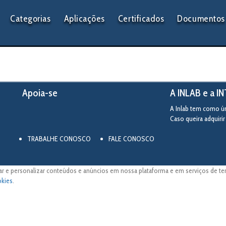
Categorias
Aplicações
Certificados
Documentos 
Apoia-se
A INLAB e a I
A Inlab tem como úni
Caso queira adquiri
TRABALHE CONOSCO
FALE CONOSCO
ar e personalizar conteúdos e anúncios em nossa plataforma e em serviços de terc
okies
.