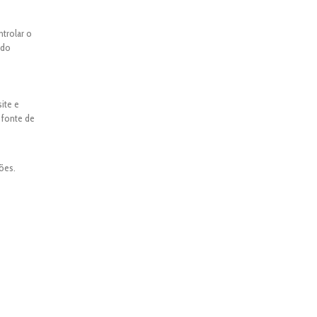
ntrolar o
ado
ite e
 fonte de
ões.