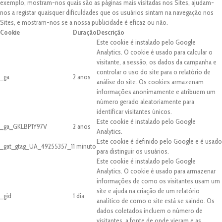
exemplo, mostram-nos quais são as páginas mais visitadas nos Sites, ajudam-
nos a registar quaisquer dificuldades que os usuários sintam na navegação nos
Sites, e mostram-nos se a nossa publicidade é eficaz ou não.
Cookie
Duração
Descrição
Este cookie é instalado pelo Google
Analytics. O cookie é usado para calcular o
visitante, a sessão, os dados da campanha e
controlar o uso do site para o relatório de
_ga
2 anos
análise do site. Os cookies armazenam
informações anonimamente e atribuem um
número gerado aleatoriamente para
identificar visitantes únicos.
Este cookie é instalado pelo Google
_ga_GKLBP1Y97V
2 anos
Analytics.
Este cookie é definido pelo Google e é usado
_gat_gtag_UA_49255357_1
1 minuto
para distinguir os usuários.
Este cookie é instalado pelo Google
Analytics. O cookie é usado para armazenar
informações de como os visitantes usam um
site e ajuda na criação de um relatório
_gid
1 dia
analítico de como o site está se saindo. Os
dados coletados incluem o número de
visitantes, a fonte de onde vieram e as