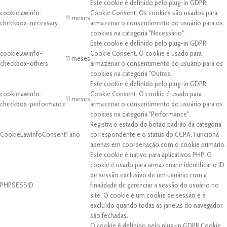
Este cookie é definido pelo plug-in GDPR
cookielawinfo-
Cookie Consent. Os cookies são usados para
11 meses
checkbox-necessary
armazenar o consentimento do usuário para os
cookies na categoria "Necessário".
Este cookie é definido pelo plug-in GDPR
cookielawinfo-
Cookie Consent. O cookie é usado para
11 meses
checkbox-others
armazenar o consentimento do usuário para os
cookies na categoria "Outros.
Este cookie é definido pelo plug-in GDPR
cookielawinfo-
Cookie Consent. O cookie é usado para
11 meses
checkbox-performance
armazenar o consentimento do usuário para os
cookies na categoria "Performance".
Registra o estado do botão padrão da categoria
CookieLawInfoConsent
1 ano
correspondente e o status do CCPA. Funciona
apenas em coordenação com o cookie primário.
Este cookie é nativo para aplicativos PHP. O
cookie é usado para armazenar e identificar o ID
de sessão exclusivo de um usuário com a
PHPSESSID
finalidade de gerenciar a sessão do usuário no
site. O cookie é um cookie de sessão e é
excluído quando todas as janelas do navegador
são fechadas.
O cookie é definido pelo plug-in GDPR Cookie