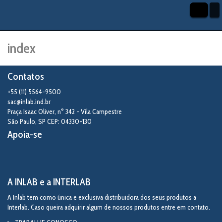
index
Contatos
+55 (11) 5564-9500
sac@inlab.ind.br
Praça Isaac Oliver, n° 342 - Vila Campestre
São Paulo
,
SP
CEP: 04330-130
Apoia-se
A INLAB e a INTERLAB
A Inlab tem como única e exclusiva distribuidora dos seus produtos a
Interlab. Caso queira adquirir algum de nossos produtos entre em contato.