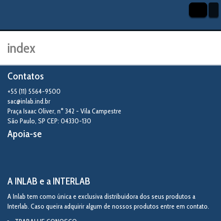
index
Contatos
+55 (11) 5564-9500
sac@inlab.ind.br
Praça Isaac Oliver, n° 342 - Vila Campestre
São Paulo
,
SP
CEP: 04330-130
Apoia-se
A INLAB e a INTERLAB
A Inlab tem como única e exclusiva distribuidora dos seus produtos a
Interlab. Caso queira adquirir algum de nossos produtos entre em contato.