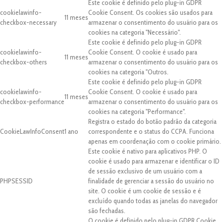
Este cookie é definido pelo plug-in GDPR
cookielawinfo-
Cookie Consent. Os cookies são usados para
11 meses
checkbox-necessary
armazenar o consentimento do usuário para os
cookies na categoria "Necessário".
Este cookie é definido pelo plug-in GDPR
cookielawinfo-
Cookie Consent. O cookie é usado para
11 meses
checkbox-others
armazenar o consentimento do usuário para os
cookies na categoria "Outros.
Este cookie é definido pelo plug-in GDPR
cookielawinfo-
Cookie Consent. O cookie é usado para
11 meses
checkbox-performance
armazenar o consentimento do usuário para os
cookies na categoria "Performance".
Registra o estado do botão padrão da categoria
CookieLawInfoConsent
1 ano
correspondente e o status do CCPA. Funciona
apenas em coordenação com o cookie primário.
Este cookie é nativo para aplicativos PHP. O
cookie é usado para armazenar e identificar o ID
de sessão exclusivo de um usuário com a
PHPSESSID
finalidade de gerenciar a sessão do usuário no
site. O cookie é um cookie de sessão e é
excluído quando todas as janelas do navegador
são fechadas.
O cookie é definido pelo plug-in GDPR Cookie