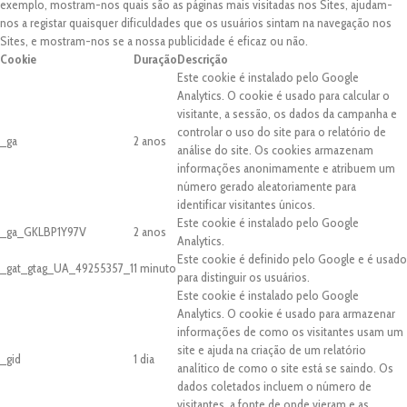
exemplo, mostram-nos quais são as páginas mais visitadas nos Sites, ajudam-
nos a registar quaisquer dificuldades que os usuários sintam na navegação nos
Sites, e mostram-nos se a nossa publicidade é eficaz ou não.
Cookie
Duração
Descrição
Este cookie é instalado pelo Google
Analytics. O cookie é usado para calcular o
visitante, a sessão, os dados da campanha e
controlar o uso do site para o relatório de
_ga
2 anos
análise do site. Os cookies armazenam
informações anonimamente e atribuem um
número gerado aleatoriamente para
identificar visitantes únicos.
Este cookie é instalado pelo Google
_ga_GKLBP1Y97V
2 anos
Analytics.
Este cookie é definido pelo Google e é usado
_gat_gtag_UA_49255357_1
1 minuto
para distinguir os usuários.
Este cookie é instalado pelo Google
Analytics. O cookie é usado para armazenar
informações de como os visitantes usam um
site e ajuda na criação de um relatório
_gid
1 dia
analítico de como o site está se saindo. Os
dados coletados incluem o número de
visitantes, a fonte de onde vieram e as