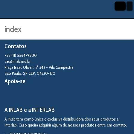
index
Contatos
+55 (11) 5564-9500
sac@inlab.ind.br
Praça Isaac Oliver, n° 342 - Vila Campestre
São Paulo
,
SP
CEP: 04330-130
Apoia-se
A INLAB e a INTERLAB
A Inlab tem como única e exclusiva distribuidora dos seus produtos a
Interlab. Caso queira adquirir algum de nossos produtos entre em contato.