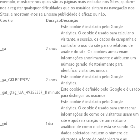
exemplo, mostram-nos quais são as páginas mais visitadas nos Sites, ajudam-
nos a registar quaisquer dificuldades que os usuários sintam na navegação nos
Sites, e mostram-nos se a nossa publicidade é eficaz ou não.
Cookie
Duração
Descrição
Este cookie é instalado pelo Google
Analytics. O cookie é usado para calcular o
visitante, a sessão, os dados da campanha e
controlar o uso do site para o relatório de
_ga
2 anos
análise do site. Os cookies armazenam
informações anonimamente e atribuem um
número gerado aleatoriamente para
identificar visitantes únicos.
Este cookie é instalado pelo Google
_ga_GKLBP1Y97V
2 anos
Analytics.
Este cookie é definido pelo Google e é usado
_gat_gtag_UA_49255357_1
1 minuto
para distinguir os usuários.
Este cookie é instalado pelo Google
Analytics. O cookie é usado para armazenar
informações de como os visitantes usam um
site e ajuda na criação de um relatório
_gid
1 dia
analítico de como o site está se saindo. Os
dados coletados incluem o número de
visitantes, a fonte de onde vieram e as