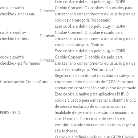
Este cookie é definido pelo plug-in GDPR
cookielawinfo-
Cookie Consent. Os cookies são usados para
11 meses
checkbox-necessary
armazenar o consentimento do usuário para os
cookies na categoria "Necessário".
Este cookie é definido pelo plug-in GDPR
cookielawinfo-
Cookie Consent. O cookie é usado para
11 meses
checkbox-others
armazenar o consentimento do usuário para os
cookies na categoria "Outros.
Este cookie é definido pelo plug-in GDPR
cookielawinfo-
Cookie Consent. O cookie é usado para
11 meses
checkbox-performance
armazenar o consentimento do usuário para os
cookies na categoria "Performance".
Registra o estado do botão padrão da categoria
CookieLawInfoConsent
1 ano
correspondente e o status do CCPA. Funciona
apenas em coordenação com o cookie primário.
Este cookie é nativo para aplicativos PHP. O
cookie é usado para armazenar e identificar o ID
de sessão exclusivo de um usuário com a
PHPSESSID
finalidade de gerenciar a sessão do usuário no
site. O cookie é um cookie de sessão e é
excluído quando todas as janelas do navegador
são fechadas.
O cookie é definido pelo plug-in GDPR Cookie