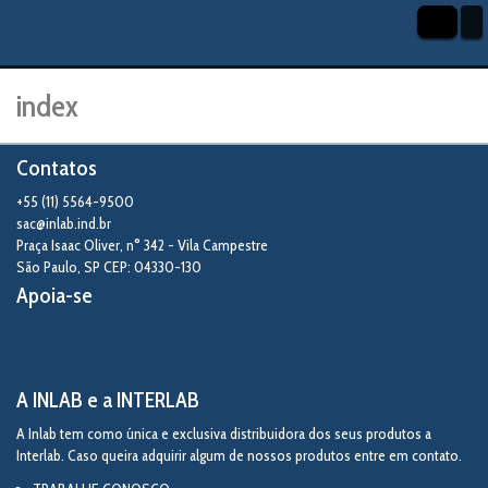
index
Contatos
+55 (11) 5564-9500
sac@inlab.ind.br
Praça Isaac Oliver, n° 342 - Vila Campestre
São Paulo
,
SP
CEP: 04330-130
Apoia-se
A INLAB e a INTERLAB
A Inlab tem como única e exclusiva distribuidora dos seus produtos a
Interlab. Caso queira adquirir algum de nossos produtos entre em contato.