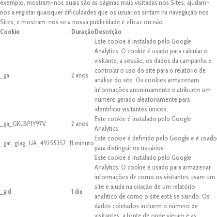
exemplo, mostram-nos quais são as páginas mais visitadas nos Sites, ajudam-
nos a registar quaisquer dificuldades que os usuários sintam na navegação nos
Sites, e mostram-nos se a nossa publicidade é eficaz ou não.
Cookie
Duração
Descrição
Este cookie é instalado pelo Google
Analytics. O cookie é usado para calcular o
visitante, a sessão, os dados da campanha e
controlar o uso do site para o relatório de
_ga
2 anos
análise do site. Os cookies armazenam
informações anonimamente e atribuem um
número gerado aleatoriamente para
identificar visitantes únicos.
Este cookie é instalado pelo Google
_ga_GKLBP1Y97V
2 anos
Analytics.
Este cookie é definido pelo Google e é usado
_gat_gtag_UA_49255357_1
1 minuto
para distinguir os usuários.
Este cookie é instalado pelo Google
Analytics. O cookie é usado para armazenar
informações de como os visitantes usam um
site e ajuda na criação de um relatório
_gid
1 dia
analítico de como o site está se saindo. Os
dados coletados incluem o número de
visitantes, a fonte de onde vieram e as