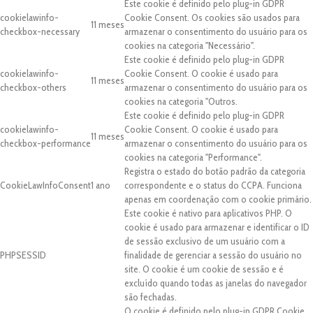
Este cookie é definido pelo plug-in GDPR
cookielawinfo-
Cookie Consent. Os cookies são usados para
11 meses
checkbox-necessary
armazenar o consentimento do usuário para os
cookies na categoria "Necessário".
Este cookie é definido pelo plug-in GDPR
cookielawinfo-
Cookie Consent. O cookie é usado para
11 meses
checkbox-others
armazenar o consentimento do usuário para os
cookies na categoria "Outros.
Este cookie é definido pelo plug-in GDPR
cookielawinfo-
Cookie Consent. O cookie é usado para
11 meses
checkbox-performance
armazenar o consentimento do usuário para os
cookies na categoria "Performance".
Registra o estado do botão padrão da categoria
CookieLawInfoConsent
1 ano
correspondente e o status do CCPA. Funciona
apenas em coordenação com o cookie primário.
Este cookie é nativo para aplicativos PHP. O
cookie é usado para armazenar e identificar o ID
de sessão exclusivo de um usuário com a
PHPSESSID
finalidade de gerenciar a sessão do usuário no
site. O cookie é um cookie de sessão e é
excluído quando todas as janelas do navegador
são fechadas.
O cookie é definido pelo plug-in GDPR Cookie