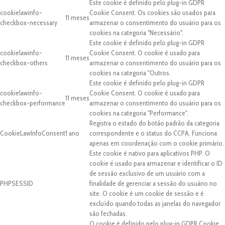
Este cookie é definido pelo plug-in GDPR
cookielawinfo-
Cookie Consent. Os cookies são usados para
11 meses
checkbox-necessary
armazenar o consentimento do usuário para os
cookies na categoria "Necessário".
Este cookie é definido pelo plug-in GDPR
cookielawinfo-
Cookie Consent. O cookie é usado para
11 meses
checkbox-others
armazenar o consentimento do usuário para os
cookies na categoria "Outros.
Este cookie é definido pelo plug-in GDPR
cookielawinfo-
Cookie Consent. O cookie é usado para
11 meses
checkbox-performance
armazenar o consentimento do usuário para os
cookies na categoria "Performance".
Registra o estado do botão padrão da categoria
CookieLawInfoConsent
1 ano
correspondente e o status do CCPA. Funciona
apenas em coordenação com o cookie primário.
Este cookie é nativo para aplicativos PHP. O
cookie é usado para armazenar e identificar o ID
de sessão exclusivo de um usuário com a
PHPSESSID
finalidade de gerenciar a sessão do usuário no
site. O cookie é um cookie de sessão e é
excluído quando todas as janelas do navegador
são fechadas.
O cookie é definido pelo plug-in GDPR Cookie