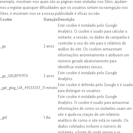
exemplo, mostram-nos quais são as páginas mais visitadas nos Sites, ajudam-
nos a registar quaisquer dificuldades que os usuários sintam na navegação nos
Sites, e mostram-nos se a nossa publicidade é eficaz ou não.
Cookie
Duração
Descrição
Este cookie é instalado pelo Google
Analytics. O cookie é usado para calcular o
visitante, a sessão, os dados da campanha e
controlar o uso do site para o relatório de
_ga
2 anos
análise do site. Os cookies armazenam
informações anonimamente e atribuem um
número gerado aleatoriamente para
identificar visitantes únicos.
Este cookie é instalado pelo Google
_ga_GKLBP1Y97V
2 anos
Analytics.
Este cookie é definido pelo Google e é usado
_gat_gtag_UA_49255357_1
1 minuto
para distinguir os usuários.
Este cookie é instalado pelo Google
Analytics. O cookie é usado para armazenar
informações de como os visitantes usam um
site e ajuda na criação de um relatório
_gid
1 dia
analítico de como o site está se saindo. Os
dados coletados incluem o número de
visitantes, a fonte de onde vieram e as