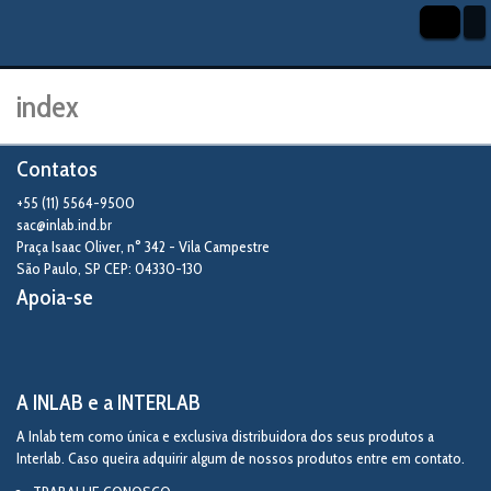
index
Contatos
+55 (11) 5564-9500
sac@inlab.ind.br
Praça Isaac Oliver, n° 342 - Vila Campestre
São Paulo
,
SP
CEP: 04330-130
Apoia-se
A INLAB e a INTERLAB
A Inlab tem como única e exclusiva distribuidora dos seus produtos a
Interlab. Caso queira adquirir algum de nossos produtos entre em contato.