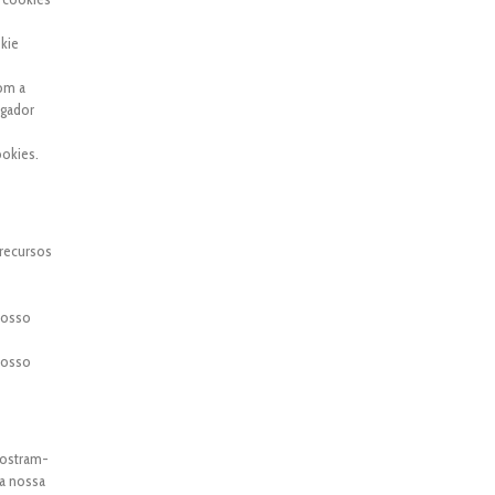
kie
com a
egador
okies.
 recursos
 nosso
 nosso
mostram-
 a nossa