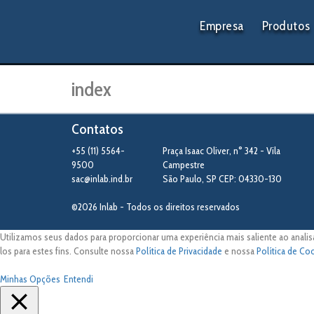
Empresa
Produtos
index
Contatos
+55 (11) 5564-
Praça Isaac Oliver, n° 342 - Vila
9500
Campestre
sac@inlab.ind.br
São Paulo
,
SP
CEP: 04330-130
©2026 Inlab - Todos os direitos reservados
Utilizamos seus dados para proporcionar uma experiência mais saliente ao analis
los para estes fins. Consulte nossa
Política de Privacidade
e nossa
Política de Co
Minhas Opções
Entendi