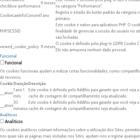
11 meses
checkbox-performance
na categoria "Performance".
Registra o estado do botão padrão da categori
CookieLawInfoConsent
1 ano
primário.
Este cookie é nativo para aplicativos PHP. O coo
PHPSESSID
finalidade de gerenciar a sessão do usuário no 
são fechadas.
O cookie é definido pelo plug-in GDPR Cookie C
viewed_cookie_policy
11 meses
Ele não armazena nenhum dado pessoal.
Funcional
Funcional
Os cookies funcionais ajudam a realizar certas funcionalidades, como compartilh
de terceiros.
Cookie
Duração
Descrição
1 ano 1
Este cookie é definido pelo Addthis para garantir que você veja 
__atuvc
mês
cache de contagem de compartilhamento seja atualizado.
30
Este cookie é definido pelo Addthis para garantir que você veja 
__atuvs
minutos
cache de contagem de compartilhamento seja atualizado.
Analíticos
Analíticos
Os cookies analíticos coletam informações sobre a utilização dos Sites, permit
nos quais são as páginas mais visitadas nos Sites, ajudam-nos a registar quaisq