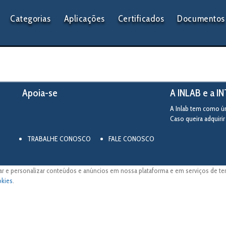
Categorias
Aplicações
Certificados
Documentos 
Apoia-se
A INLAB e a I
A Inlab tem como úni
Caso queira adquiri
TRABALHE CONOSCO
FALE CONOSCO
ar e personalizar conteúdos e anúncios em nossa plataforma e em serviços de terc
okies
.