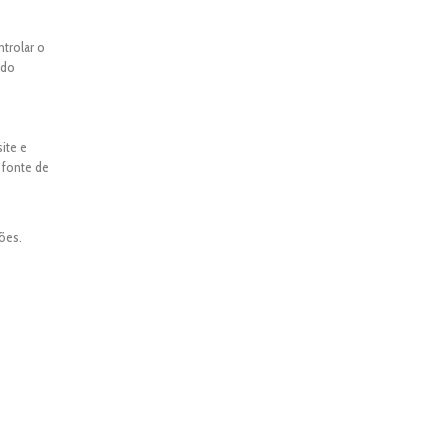
ntrolar o
ado
ite e
 fonte de
ões.