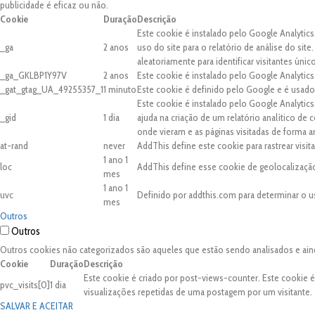
publicidade é eficaz ou não.
Cookie
Duração
Descrição
Este cookie é instalado pelo Google Analytics
_ga
2 anos
uso do site para o relatório de análise do 
aleatoriamente para identificar visitantes únic
_ga_GKLBP1Y97V
2 anos
Este cookie é instalado pelo Google Analytics
_gat_gtag_UA_49255357_1
1 minuto
Este cookie é definido pelo Google e é usado 
Este cookie é instalado pelo Google Analytic
_gid
1 dia
ajuda na criação de um relatório analítico de
onde vieram e as páginas visitadas de forma 
at-rand
never
AddThis define este cookie para rastrear visi
1 ano 1
loc
AddThis define esse cookie de geolocalização
mes
1 ano 1
uvc
Definido por addthis.com para determinar o u
mes
Outros
Outros
Outros cookies não categorizados são aqueles que estão sendo analisados e ain
Cookie
Duração
Descrição
Este cookie é criado por post-views-counter. Este cookie 
pvc_visits[0]
1 dia
visualizações repetidas de uma postagem por um visitante.
SALVAR E ACEITAR