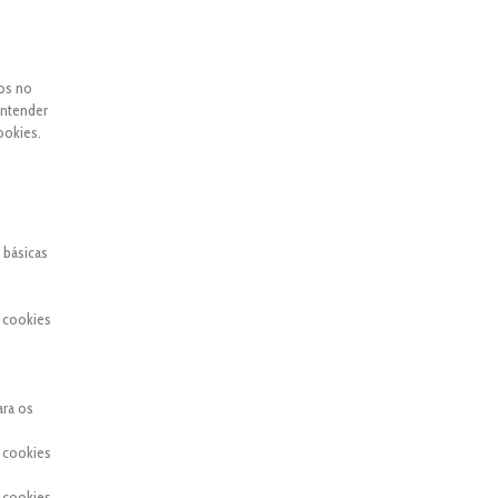
dos no
entender
ookies.
 básicas
 cookies
ara os
 cookies
 cookies