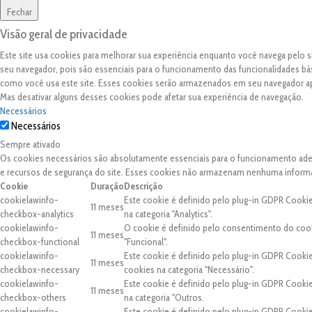
Fechar
Visão geral de privacidade
Este site usa cookies para melhorar sua experiência enquanto você navega pelo
seu navegador, pois são essenciais para o funcionamento das funcionalidades bá
como você usa este site. Esses cookies serão armazenados em seu navegador 
Mas desativar alguns desses cookies pode afetar sua experiência de navegação.
Necessários
Necessários
Sempre ativado
Os cookies necessários são absolutamente essenciais para o funcionamento adequ
e recursos de segurança do site. Esses cookies não armazenam nenhuma inform
Cookie
Duração
Descrição
cookielawinfo-
Este cookie é definido pelo plug-in GDPR Cooki
11 meses
checkbox-analytics
na categoria "Analytics".
cookielawinfo-
O cookie é definido pelo consentimento do cook
11 meses
checkbox-functional
"Funcional".
cookielawinfo-
Este cookie é definido pelo plug-in GDPR Cooki
11 meses
checkbox-necessary
cookies na categoria "Necessário".
cookielawinfo-
Este cookie é definido pelo plug-in GDPR Cooki
11 meses
checkbox-others
na categoria "Outros.
cookielawinfo-
Este cookie é definido pelo plug-in GDPR Cooki