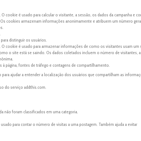
. O cookie é usado para calcular o visitante, a sessão, os dados da campanha e co
site. Os cookies armazenam informações anonimamente e atribuem um número ger
os.
.
para distinguir os usuários.
s. O cookie é usado para armazenar informações de como os visitantes usam um s
 como o site está se saindo. Os dados coletados incluem o número de visitantes, a
anônima.
tas à página, fontes de tráfego e contagens de compartilhamento.
 para ajudar a entender a localização dos usuários que compartilham as informaç
so do serviço addthis.com.
da não foram classificados em uma categoria.
é usado para contar o número de visitas a uma postagem. Também ajuda a evitar