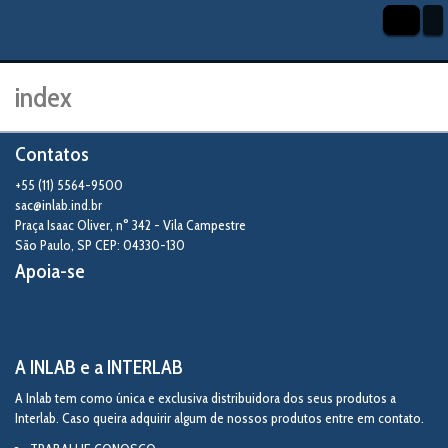
index
Contatos
+55 (11) 5564-9500
sac@inlab.ind.br
Praça Isaac Oliver, n° 342 - Vila Campestre
São Paulo
,
SP
CEP: 04330-130
Apoia-se
A INLAB e a INTERLAB
A Inlab tem como única e exclusiva distribuidora dos seus produtos a
Interlab. Caso queira adquirir algum de nossos produtos entre em contato.