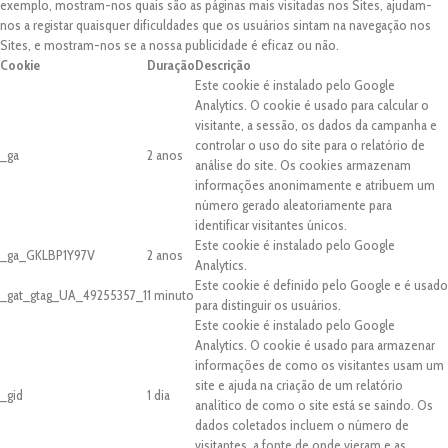
exemplo, mostram-nos quais são as páginas mais visitadas nos Sites, ajudam-
nos a registar quaisquer dificuldades que os usuários sintam na navegação nos
Sites, e mostram-nos se a nossa publicidade é eficaz ou não.
Cookie
Duração
Descrição
Este cookie é instalado pelo Google
Analytics. O cookie é usado para calcular o
visitante, a sessão, os dados da campanha e
controlar o uso do site para o relatório de
_ga
2 anos
análise do site. Os cookies armazenam
informações anonimamente e atribuem um
número gerado aleatoriamente para
identificar visitantes únicos.
Este cookie é instalado pelo Google
_ga_GKLBP1Y97V
2 anos
Analytics.
Este cookie é definido pelo Google e é usado
_gat_gtag_UA_49255357_1
1 minuto
para distinguir os usuários.
Este cookie é instalado pelo Google
Analytics. O cookie é usado para armazenar
informações de como os visitantes usam um
site e ajuda na criação de um relatório
_gid
1 dia
analítico de como o site está se saindo. Os
dados coletados incluem o número de
visitantes, a fonte de onde vieram e as