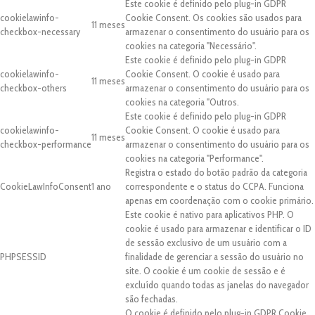
Este cookie é definido pelo plug-in GDPR
cookielawinfo-
Cookie Consent. Os cookies são usados para
11 meses
checkbox-necessary
armazenar o consentimento do usuário para os
cookies na categoria "Necessário".
Este cookie é definido pelo plug-in GDPR
cookielawinfo-
Cookie Consent. O cookie é usado para
11 meses
checkbox-others
armazenar o consentimento do usuário para os
cookies na categoria "Outros.
Este cookie é definido pelo plug-in GDPR
cookielawinfo-
Cookie Consent. O cookie é usado para
11 meses
checkbox-performance
armazenar o consentimento do usuário para os
cookies na categoria "Performance".
Registra o estado do botão padrão da categoria
CookieLawInfoConsent
1 ano
correspondente e o status do CCPA. Funciona
apenas em coordenação com o cookie primário.
Este cookie é nativo para aplicativos PHP. O
cookie é usado para armazenar e identificar o ID
de sessão exclusivo de um usuário com a
PHPSESSID
finalidade de gerenciar a sessão do usuário no
site. O cookie é um cookie de sessão e é
excluído quando todas as janelas do navegador
são fechadas.
O cookie é definido pelo plug-in GDPR Cookie