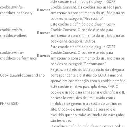
Este cookie é definido pelo plug-in GDPR
cookielawinfo-
Cookie Consent. Os cookies são usados para
11 meses
checkbox-necessary
armazenar o consentimento do usuário para os
cookies na categoria "Necessário".
Este cookie é definido pelo plug-in GDPR
cookielawinfo-
Cookie Consent. O cookie é usado para
11 meses
checkbox-others
armazenar o consentimento do usuário para os
cookies na categoria "Outros.
Este cookie é definido pelo plug-in GDPR
cookielawinfo-
Cookie Consent. O cookie é usado para
11 meses
checkbox-performance
armazenar o consentimento do usuário para os
cookies na categoria "Performance".
Registra o estado do botão padrão da categoria
CookieLawInfoConsent
1 ano
correspondente e o status do CCPA. Funciona
apenas em coordenação com o cookie primário.
Este cookie é nativo para aplicativos PHP. O
cookie é usado para armazenar e identificar o ID
de sessão exclusivo de um usuário com a
PHPSESSID
finalidade de gerenciar a sessão do usuário no
site. O cookie é um cookie de sessão e é
excluído quando todas as janelas do navegador
são fechadas.
O cookie é definido pelo plug-in GDPR Cookie