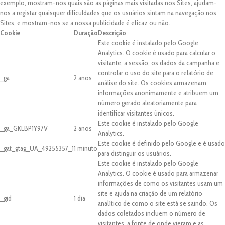
exemplo, mostram-nos quais são as páginas mais visitadas nos Sites, ajudam-
nos a registar quaisquer dificuldades que os usuários sintam na navegação nos
Sites, e mostram-nos se a nossa publicidade é eficaz ou não.
Cookie
Duração
Descrição
Este cookie é instalado pelo Google
Analytics. O cookie é usado para calcular o
visitante, a sessão, os dados da campanha e
controlar o uso do site para o relatório de
_ga
2 anos
análise do site. Os cookies armazenam
informações anonimamente e atribuem um
número gerado aleatoriamente para
identificar visitantes únicos.
Este cookie é instalado pelo Google
_ga_GKLBP1Y97V
2 anos
Analytics.
Este cookie é definido pelo Google e é usado
_gat_gtag_UA_49255357_1
1 minuto
para distinguir os usuários.
Este cookie é instalado pelo Google
Analytics. O cookie é usado para armazenar
informações de como os visitantes usam um
site e ajuda na criação de um relatório
_gid
1 dia
analítico de como o site está se saindo. Os
dados coletados incluem o número de
visitantes, a fonte de onde vieram e as