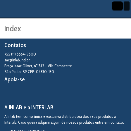
index
Contatos
+55 (11) 5564-9500
sac@inlab.ind.br
Praça Isaac Oliver, n° 342 - Vila Campestre
São Paulo
,
SP
CEP: 04330-130
Apoia-se
A INLAB e a INTERLAB
A Inlab tem como única e exclusiva distribuidora dos seus produtos a
Interlab. Caso queira adquirir algum de nossos produtos entre em contato.