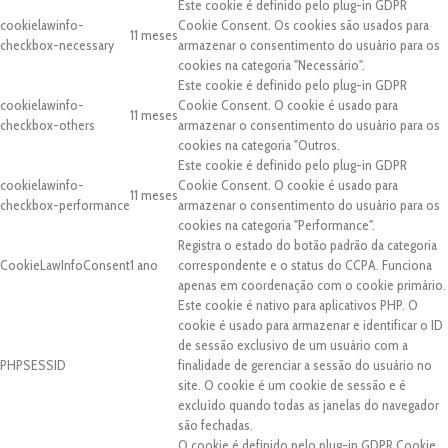
Este cookie é definido pelo plug-in GDPR
cookielawinfo-
Cookie Consent. Os cookies são usados para
11 meses
checkbox-necessary
armazenar o consentimento do usuário para os
cookies na categoria "Necessário".
Este cookie é definido pelo plug-in GDPR
cookielawinfo-
Cookie Consent. O cookie é usado para
11 meses
checkbox-others
armazenar o consentimento do usuário para os
cookies na categoria "Outros.
Este cookie é definido pelo plug-in GDPR
cookielawinfo-
Cookie Consent. O cookie é usado para
11 meses
checkbox-performance
armazenar o consentimento do usuário para os
cookies na categoria "Performance".
Registra o estado do botão padrão da categoria
CookieLawInfoConsent
1 ano
correspondente e o status do CCPA. Funciona
apenas em coordenação com o cookie primário.
Este cookie é nativo para aplicativos PHP. O
cookie é usado para armazenar e identificar o ID
de sessão exclusivo de um usuário com a
PHPSESSID
finalidade de gerenciar a sessão do usuário no
site. O cookie é um cookie de sessão e é
excluído quando todas as janelas do navegador
são fechadas.
O cookie é definido pelo plug-in GDPR Cookie