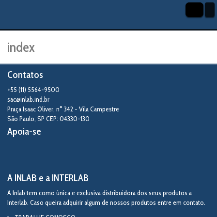
index
Contatos
+55 (11) 5564-9500
sac@inlab.ind.br
Praça Isaac Oliver, n° 342 - Vila Campestre
São Paulo
,
SP
CEP: 04330-130
Apoia-se
A INLAB e a INTERLAB
A Inlab tem como única e exclusiva distribuidora dos seus produtos a
Interlab. Caso queira adquirir algum de nossos produtos entre em contato.