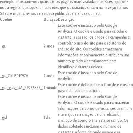
exemplo, mostram-nos quais são as páginas mais visitadas nos Sites, ajudam-
nos a registar quaisquer dificuldades que os usuários sintam na navegação nos
Sites, e mostram-nos se a nossa publicidade é eficaz ou não.
Cookie
Duração
Descrição
Este cookie é instalado pelo Google
Analytics. O cookie é usado para calcular o
visitante, a sessão, os dados da campanha e
controlar o uso do site para o relatório de
_ga
2 anos
análise do site. Os cookies armazenam
informações anonimamente e atribuem um
número gerado aleatoriamente para
identificar visitantes únicos.
Este cookie é instalado pelo Google
_ga_GKLBP1Y97V
2 anos
Analytics.
Este cookie é definido pelo Google e é usado
_gat_gtag_UA_49255357_1
1 minuto
para distinguir os usuários.
Este cookie é instalado pelo Google
Analytics. O cookie é usado para armazenar
informações de como os visitantes usam um
site e ajuda na criação de um relatório
_gid
1 dia
analítico de como o site está se saindo. Os
dados coletados incluem o número de
visitantes, a fonte de onde vieram e as